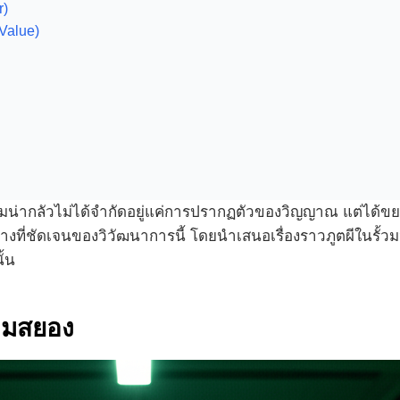
r)
Value)
ามน่ากลัวไม่ได้จำกัดอยู่แค่การปรากฏตัวของวิญญาณ แต่ได้
ที่ชัดเจนของวิวัฒนาการนี้ โดยนำเสนอเรื่องราวภูตผีในรั้วมหา
ั้น
วามสยอง