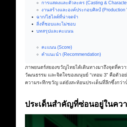
การแสดงและตัวละคร (Casting & Characte
งานสร้างและองค์ประกอบศิลป์ (Production 
ฉาก/ไฮไลต์ที่น่าจดจำ
สิ่งที่ชอบและไม่ชอบ
บทสรุปและคะแนน
คะแนน (Score)
คำแนะนำ (Recommendation)
ภาพยนตร์สยองขวัญไทยได้เดินทางมาถึงจุดที่คว
วัฒนธรรม และจิตใจของมนุษย์ “เทอม 3” คือตัวอย่าง
ความระทึกขวัญ แต่ยังสะท้อนประเด็นที่ลึกซึ้งกว่าน
ประเด็นสำคัญที่ซ่อนอยู่ในค