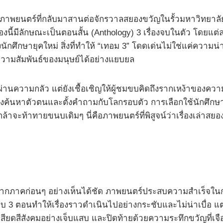
ภาพยนตร์ที่กลับมาสานต่อจักรวาลสยองขวัญในรั้วมหาวิทยาลัยอีก
องนี้มีลักษณะเป็นตอนสั้น (Anthology) 3 เรื่องจบในตัว โดย
ศึกษายุคใหม่ สิ่งที่ทำให้ “เทอม 3” โดดเด่นไม่ใช่แค่ความ
วามสัมพันธ์ของมนุษย์ได้อย่างแยบยล
งผ่านความกลัว แต่ยังเชื้อเชิญให้ผู้ชมขบคิดถึงรากเหง้าของคว
กำลังค้นหาตัวตนและตั้งคำถามกับโลกรอบตัว การเลือกใช้นักศึก
่กล้าจะท้าทายขนบเดิมๆ นี่คือภาพยนตร์ที่พิสูจน์ว่าเรื่องเล่
จากภาคก่อนๆ อย่างเห็นได้ชัด ภาพยนตร์ประสบความสำเร็จใ
แบบ 3 ตอนทำให้เรื่องราวดำเนินไปอย่างกระชับและไม่น่าเบื่อ 
ยดสีสังคมอย่างเจ็บแสบ และปิดท้ายด้วยความระทึกขวัญที่เจ