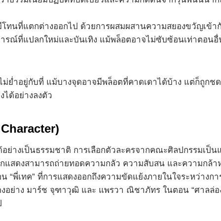
ะมีโทนที่แตกต่างออกไป ด้วยการผสมผสานความสยองขวัญเข้ากับ
ณ์ที่แปลกใหม่และบันเทิง แม้พล็อตอาจไม่ซับซ้อนเท่าตอนอื่น แ
ู่กับที่ แม้บางจุดอาจมีพล็อตที่คาดเดาได้บ้าง แต่ก็ถูกชดเช
ได้อย่างลงตัว
Character)
อย่างเป็นธรรมชาติ การเลือกตัวละครจากคณะศิลปกรรมเป็น
่ นักแสดงสามารถถ่ายทอดความกลัว ความสับสน และความกล้าหาญ
น “พี่เทค” ที่การแสดงออกถึงความขัดแย้งภายในใจระหว่างกา
สดงอย่าง มาร์ช จุฑาวุฒิ และ แพรวา ณิชาภัทร ในตอน “ศาลล่อ
ป