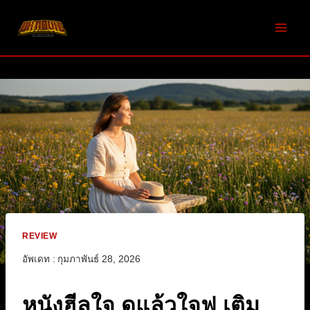
Skip
to
content
REVIEW
อัพเดท :
กุมภาพันธ์ 28, 2026
หนังฮีลใจ ดูแล้วใจฟู เติม