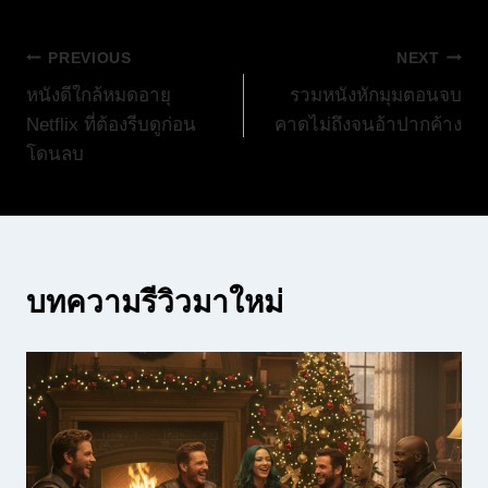
แนะแนว
PREVIOUS
NEXT
หนังดีใกล้หมดอายุ
รวมหนังหักมุมตอนจบ
เรื่อง
Netflix ที่ต้องรีบดูก่อน
คาดไม่ถึงจนอ้าปากค้าง
โดนลบ
บทความรีวิวมาใหม่