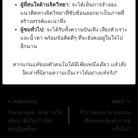
ผู้ที่สนใจด้านจิตวิทยา:
จะได้เห็นการจำลอง
แนวคิดทางจิตวิทยาที่ซับซ้อนออกมาเป็นภาพที่
สร้างสรรค์และน่าทึ่ง
ผู้ชมทั่วไป:
จะได้รับทั้งความบันเทิง เสียงหัวเราะ
และน้ำตา พร้อมข้อคิดดีๆ ที่จะยังคงอยู่ในใจไป
อีกนาน
หากแก่นแท้ของตัวตนไม่ได้มีเพียงหนึ่งเดียว แล้วสิ่ง
ใดเล่าที่นิยามความเป็นเราได้อย่างแท้จริง?
แนะแนว
PREVIOUS
NEXT
The Acolyte: นักฆ่าเจได
รีวิว Hierarchy ตอนจบ
เรื่อง
ปริศนาคือใคร? เปิด
เสียงแตก คุ้มค่าการดู
ทฤษฎีสุดช็อก
หรือไม่?