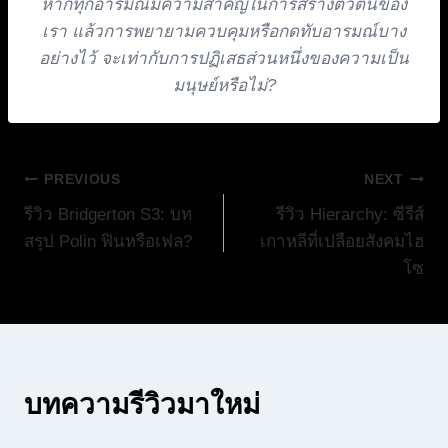
หากทุกอารมณ์มีความสำคัญในการสร้างตัวตนของ
เรา แล้วการพยายามควบคุมหรือกดทับอารมณ์บาง
อย่างไว้ จะเท่ากับการปฏิเสธส่วนหนึ่งของความเป็น
มนุษย์หรือไม่?
แนะแนว
PREVIOUS
NEXT
รีวิว Bridgerton S3: บท
รีวิว Hierarchy: ซีรีส์
เรื่อง
สรุป Polin ฟินหรือเฟล?
เกาหลีที่เปลือยสังคมไฮ
โซ
บทความรีวิวมาใหม่