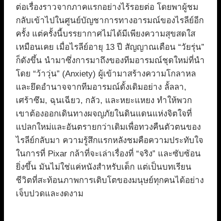
ต่อเรื่องราวจากภาคแรกอย่างไร้รอยต่อ โดยพาผู้ชม
กลับเข้าไปในศูนย์บัญชาการทางอารมณ์ของไรลีย์อีก
ครั้ง แต่ครั้งนี้บรรยากาศไม่ได้มีเพียงความสุขสดใส
เหมือนเคย เมื่อไรลีย์อายุ 13 ปี สัญญาณเตือน “วัยรุ่น”
ก็ดังขึ้น นำมาซึ่งการมาถึงของทีมอารมณ์ชุดใหม่ที่นำ
โดย “ว้าวุ่น” (Anxiety) ผู้เข้ามาสร้างความโกลาหล
และยึดอำนาจจากทีมอารมณ์ดั้งเดิมอย่าง ลั้ลลา,
เศร้าซึม, ฉุนเฉียว, กลัว, และหยะแหยง ทำให้พวก
เขาต้องออกเดินทางผจญภัยในดินแดนแห่งจิตใจที่
แปลกใหม่และอันตรายกว่าเดิมเพื่อทวงคืนตัวตนของ
ไรลีย์กลับมา ความรู้สึกแรกหลังชมคือความประทับใจ
ในการที่ Pixar กล้าที่จะเล่าเรื่องที่ “จริง” และซับซ้อน
ยิ่งขึ้น มันไม่ใช่แค่หนังสำหรับเด็ก แต่เป็นบทเรียน
ชีวิตที่สะท้อนภาพการเติบโตของมนุษย์ทุกคนได้อย่าง
เจ็บปวดและงดงาม