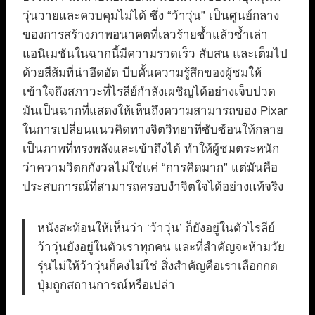
วุ่นวายและควบคุมไม่ได้ ซึ่ง “ว้าวุ่น” เป็นศูนย์กลาง
ของการสร้างภาพอนาคตที่เลวร้ายซ้ำแล้วซ้ำเล่า
แอนิเมชันในฉากนี้มีความรวดเร็ว สับสน และเต็มไป
ด้วยสีส้มที่น่าอึดอัด บีบคั้นความรู้สึกของผู้ชมให้
เข้าใจถึงสภาวะที่ไรลีย์กำลังเผชิญได้อย่างเจ็บปวด
มันเป็นฉากที่แสดงให้เห็นถึงความสามารถของ Pixar
ในการเปลี่ยนแนวคิดทางจิตวิทยาที่ซับซ้อนให้กลาย
เป็นภาพที่ทรงพลังและเข้าถึงได้ ทำให้ผู้ชมตระหนัก
ว่าความวิตกกังวลไม่ใช่แค่ “การคิดมาก” แต่มันคือ
ประสบการณ์ที่สามารถครอบงำจิตใจได้อย่างแท้จริง
หนังสะท้อนให้เห็นว่า ‘ว้าวุ่น’ ก็ยังอยู่ในตัวไรลีย์
ว้าวุ่นยังอยู่ในตัวเราทุกคน และที่สำคัญจะห้ามวัย
รุ่นไม่ให้ว้าวุ่นก็คงไม่ใช่ สิ่งสำคัญคือเราเลือกกด
ปุ่มถูกสถานการณ์หรือเปล่า