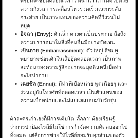
พร้อมจะช็อตตลอดเวลา สีหน้าแววตาเต็มไปด้วย
ความกังวล การเคลื่อนไหวรวดเร็วและกระสับ
กระส่าย เป็นภาพแทนของความคิดที่วิ่งวนไม่
หยุด
อิจฉา (Envy):
ตัวเล็ก ดวงตาเป็นประกาย สื่อถึง
ความปรารถนาในสิ่งที่คนอื่นมีอย่างชัดเจน
เขินอาย (Embarrassment):
ตัวใหญ่ สีชมพู
พยายามซ่อนตัวในเสื้อฮู้ดตลอดเวลา เป็นภาพ
สะท้อนของความรู้สึกอยากจะมุดดินหนีเมื่อทำ
อะไรน่าอาย
เฉยชิล (Ennui):
มีท่าทีเบื่อหน่าย พูดเนือยๆ และ
ง่วนอยู่กับโทรศัพท์ตลอดเวลา เป็นตัวแทนของ
ความเบื่อหน่ายและไม่แยแสแบบฉบับวัยรุ่น
ตัวละครเก่าเองก็มีการเติบโต ‘ลั้ลลา’ ต้องเรียนรู้
ว่าการปกป้องไรลีย์ไม่ใช่การกำจัดความคิดลบออกไป
ทั้งหมด แต่คือการช่วยให้ไรลีย์ยอมรับทุกส่วนของตัว