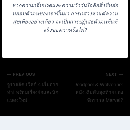
หากความเจ็บปวดและความว้าวุ่นใจคือสิ่งที่หล่อ
หลอมตัวตนของเราขึ้นมา การแสวงหาแต่ความ
สุขเพียงอย่างเดียว จะเป็นการปฏิเสธตัวตนที่แท้
จริงของเราหรือไม่?
แนะแนว
PREVIOUS
NEXT
จูราสสิค เวิลด์ 4 เริ่มถ่าย
Deadpool & Wolverine:
เรื่อง
ทำ! พร้อมเรื่องย่อและนัก
หนังเดิมพันสุดท้ายของ
แสดงใหม่
จักรวาล Marvel?