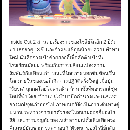
Inside Out 2 สานต่อเรื่องราวของไรลีย์ในอีก 2 ปีถัด
มา เธออายุ 13 ปี และกำลังเผชิญหน้ากับความท้าทาย
ใหม่ นั่นคือการเข้าค่ายฮอกกี้เพื่อคัดตัวเข้าทีม
โรงเรียนมัธยม พร้อมกับการเปลี่ยนแปลงความ
สัมพันธ์กับเพื่อนเก่า ขณะที่โลกภายนอกซับซ้อนขึ้น
โลกภายในของเธอก็เกิดการปฏิวัติครั้งใหญ่ เมื่อปุ่ม
“วัยรุ่น” ถูกกดโดยไม่คาดฝัน นำมาซึ่งทีมอารมณ์ชุด
ใหม่ที่นำโดย ‘ว้าวุ่น’ ผู้เข้ามายึดอำนาจและเนรเทศ
อารมณ์ชุดเก่าออกไป ภาพยนตร์จึงเป็นการเดินทางคู่
ขนาน ระหว่างการเอาตัวรอดในสนามฮอกกี้ของไร
ลีย์ และการผจญภัยของเหล่าอารมณ์ดั้งเดิมเพื่อทวง
คืนศูนย์บัญชาการและกอบกู้ ‘ตัวตน’ ของไรลีย์กลับ