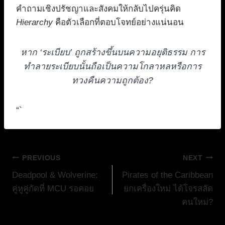
คำถามเชิงปรัชญาและสังคมให้กลับไปครุ่นคิด
Hierarchy
คือตัวเลือกที่ตอบโจทย์อย่างแน่นอน
หาก ‘ระเบียบ’ ถูกสร้างขึ้นบนความอยุติธรรม การ
ทำลายระเบียบนั้นถือเป็นความโกลาหลหรือการ
ทวงคืนความถูกต้อง?
“`
แนะแนว
PREVIOUS
NEXT
Deadpool & Wolverine:
Pirates of the Caribbean
เรื่อง
คู่หูคู่กัดที่ MCU รอคอย
ยกเครื่องใหม่ ได้โจรสลัด
คนใหม่?