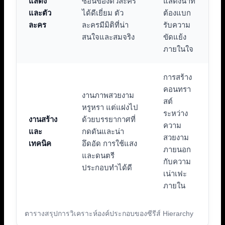
แสดง
ซ้อนของตัวละคร
แสดงนำที่
และตัว
ได้ดีเยี่ยม ตัว
ต้องแบก
ละคร
ละครมีมิติที่น่า
รับความ
สนใจและสมจริง
ขัดแย้ง
ภายในใจ
การสร้าง
คอนทรา
งานภาพสวยงาม
สต์
หรูหรา แต่แฝงไป
ระหว่าง
งานสร้าง
ด้วยบรรยากาศที่
ความ
และ
กดดันและน่า
สวยงาม
เทคนิค
อึดอัด การใช้แสง
ภายนอก
และดนตรี
กับความ
ประกอบทำได้ดี
เน่าเฟะ
ภายใน
ตารางสรุปการวิเคราะห์องค์ประกอบของซีรีส์ Hierarchy