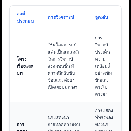
องค์
การวิเคราะห์
จุดเด่น
ประกอบ
การ
ใช้พล็อตการแก้
วิพากษ์
แค้นเป็นแกนหลัก
ประเด็น
โครง
ในการวิพากษ์
ความ
เรื่องและ
สังคมชนชั้น มี
เหลื่อมล้ำ
บท
ความลึกลับซับ
อย่างเข้ม
ซ้อนและค่อยๆ
ข้นและ
เปิดเผยปมต่างๆ
ตรงไป
ตรงมา
การแสดง
นักแสดงนำ
ที่ทรงพลัง
การ
ถ่ายทอดความซับ
ของนัก