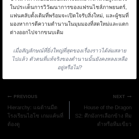
ในประเด็นการวิวัฒนาการของแฟรนไชส์ภาพยนตร์,
แฟนคลับดั้งเดิมที่พร้อมจะเปิดใจรับสิ่งใหม่, และผู้ชมที่
มองหาการตีความตำนานในมุมมองที่สดใหม่และแตก
ต่างออกไปจากขนบเดิม
เมื่อสัญลักษณ์ที่ยิ่งใหญ่ที่สุดของเรื่องราวได้ล่มสลาย
ไปแล้ว ตัวตนที่แท้จริงของตำนานนั้นยังคงหลงเหลือ
อยู่หรือไม่?
แนะแนว
PREVIOUS
NEXT
Hierarchy: แฉด้านมืด
House of the Dragon
เรื่อง
โรงเรียนไฮโซ เกมแค้นที่
S2: ศึกมังกรเลือกข้าง ทีม
ต้องดู
ดำหรือทีมเขียว