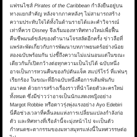
แฟรนไชส์
Pirates of the Caribbean
กำลังยืนอยู่บน
ทางแยกสำคัญ หลังจากภาคหลังๆ ไม่สามารถสร้าง
ความประทับใจได้ทั้งในด้านรายได้และคำวิจารณ์
เท่าที่ควร Disney จึงเริ่มมองหาทิศทางใหม่เพื่อฟื้น
คืนชีพมนต์ขลังของตำนานโจรสลัดอีกครั้ง ข่าวลือที่
แพร่สะพัดเกี่ยวกับการพัฒนาบทภาพยนตร์อย่างน้อย
สองฉบับพร้อมกัน บ่งชี้ถึงความไม่แน่นอนแต่ในขณะ
เดียวกันก็เปิดกว้างต่อทุกความเป็นไปได้ ฉบับหนึ่ง
อาจเป็นการหวนคืนของกัปตันแจ็ค สแปร์โรว์ ที่แฟนๆ
เรียกร้อง ในขณะที่อีกฉบับหนึ่งคือการเดิมพันกับ
อนาคต ด้วยการสร้างเรื่องราวที่นำโดยตัวละครใหม่
ทั้งหมด ซึ่งมีข่าวว่าอาจเป็นนักแสดงหญิงอย่าง
Margot Robbie หรือดาวรุ่งพุ่งแรงอย่าง Ayo Edebiri
นี่คือช่วงเวลาที่คลื่นลมแห่งการเปลี่ยนแปลงกำลังก่อ
ตัว และทิศทางที่เรือลำนี้จะมุ่งหน้าไป จะเป็นตัว
กำหนดชะตากรรมของมหาสมุทรแห่งนี้ในทศวรรษต่อ