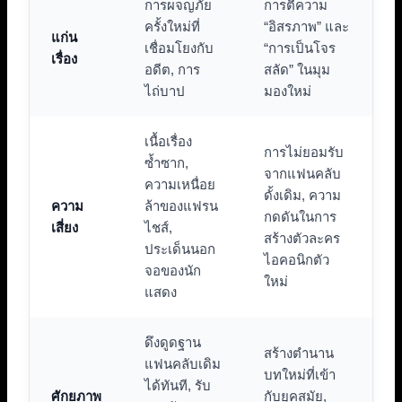
การผจญภัย
การตีความ
ครั้งใหม่ที่
“อิสรภาพ” และ
แก่น
เชื่อมโยงกับ
“การเป็นโจร
เรื่อง
อดีต, การ
สลัด” ในมุม
ไถ่บาป
มองใหม่
เนื้อเรื่อง
การไม่ยอมรับ
ซ้ำซาก,
จากแฟนคลับ
ความเหนื่อย
ดั้งเดิม, ความ
ความ
ล้าของแฟรน
กดดันในการ
เสี่ยง
ไชส์,
สร้างตัวละคร
ประเด็นนอก
ไอคอนิกตัว
จอของนัก
ใหม่
แสดง
ดึงดูดฐาน
สร้างตำนาน
แฟนคลับเดิม
บทใหม่ที่เข้า
ได้ทันที, รับ
ศักยภาพ
กับยุคสมัย,