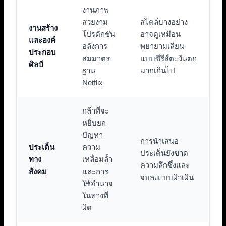
งานภาพ
สวยงาม
สไตล์บางอย่าง
งานสร้าง
โปรดักชัน
อาจดูเหมือน
และองค์
อลังการ
พยายามเลียน
ประกอบ
สมมาตร
แบบซีรีส์ตะวันตก
ศิลป์
ฐาน
มากเกินไป
Netflix
กล้าที่จะ
หยิบยก
ปัญหา
การนำเสนอ
ประเด็น
ความ
ประเด็นยังขาด
ทาง
เหลื่อมล้ำ
ความลึกซึ้งและ
สังคม
และการ
จบลงแบบผิวเผิน
ใช้อำนาจ
ในทางที่
ผิด