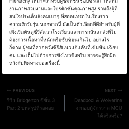
Hierarchy เหมาะสำหรับผู้ชมที่ชื่นชอบซีรีส์เกาหลีที่มี
งานภาพสวยงามและโปรดักชันคุณภาพสูง รวมถึงผู้ที่
สนใจประเด็นสังคมเบาๆ ที่สอดแทรกในเรื่องราว
ความรักวัยรุ่น นอกจากนี้ ยังเป็นตัวเลือกที่ดีสำหรับผู้ที่
เพิ่งเริ่มต้นดูซีรีส์แนวโรงเรียนและการกลั่นแกล้งที่ไม่
ต้องการเนื้อหาที่หนักหรือซับซ้อนเกินไป อย่างไร
ก็ตาม ผู้ชมที่คาดหวังซีรีส์แนวแก้แค้นที่เข้มข้น เฉียบ
คม และเต็มไปด้วยการชิงไหวชิงพริบ อาจจะรู้สึกผิด
หวังกับทิศทางของเรื่องนี้
แนะแนว
PREVIOUS
NEXT
รีวิว Bridgerton ซีซั่น 3
Deadpool & Wolverine
เรื่อง
Part 2 บทสรุปที่รอคอย
จะกอบกู้จักรวาล MCU
ได้จริงหรือ?