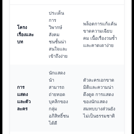
ประเด็น
การ
พล็อตการแก้แค้น
โครง
วิพากษ์
ขาดความเฉียบ
เรื่องและ
สังคม
คม เนื้อเรื่องวนซ้ำ
บท
ชนชั้นน่า
และคาดเดาง่าย
สนใจและ
เข้าถึงง่าย
นักแสดง
นำ
ตัวละครเอกขาด
การ
สามารถ
มิติและความน่า
แสดง
ถ่ายทอด
ดึงดูด การแสดง
และตัว
บุคลิกของ
ของนักแสดง
ละคร
กลุ่ม
สมทบบางส่วนยัง
อภิสิทธิ์ชน
ไม่เป็นธรรมชาติ
ได้ดี