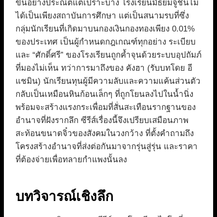
ขึ้นอย่างประณีตแต่เปราะบาง โรงเรียนมัธยมจูชินไม่
ได้เป็นเพียงสถาบันการศึกษา แต่เป็นสนามรบที่ซึ่ง
กลุ่มนักเรียนที่เกิดมาบนกองเงินกองทองเพียง 0.01%
ของประเทศ เป็นผู้กำหนดกฎเกณฑ์ทุกอย่าง ระเบียบ
และ “ศักดิ์ศรี” ของโรงเรียนถูกค้ำจุนด้วยระบบอุปถัมภ์
ที่มองไม่เห็น ทว่าการมาถึงของ คังฮา (รับบทโดย อี
แชมิน) นักเรียนทุนผู้มีความลับและความแค้นส่วนตัว
กลับเป็นเหมือนหินก้อนเล็กๆ ที่ถูกโยนลงไปในน้ำนิ่ง
พร้อมจะสร้างแรงกระเพื่อมที่สั่นสะเทือนรากฐานของ
อำนาจที่ฝังรากลึก ซีรีส์เรื่องนี้จึงเปรียบเสมือนภาพ
สะท้อนขนาดจิ๋วของสังคมในวงกว้าง ที่ตั้งคำถามถึง
โครงสร้างอำนาจที่ส่งต่อกันมาจากรุ่นสู่รุ่น และราคา
ที่ต้องจ่ายเพื่อทลายกำแพงนั้นลง
บทวิจารณ์เชิงลึก