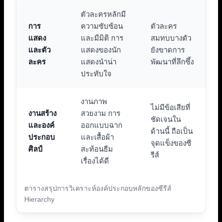
ตัวละครหลักมี
การ
ความซับซ้อน
ตัวละคร
แสดง
และมีมิติ การ
สมทบบางตัว
และตัว
แสดงของนัก
ยังขาดการ
ละคร
แสดงนำน่า
พัฒนาที่ลึกซึ้ง
ประทับใจ
งานภาพ
ไม่มีข้อเสียที่
งานสร้าง
สวยงาม การ
ชัดเจนใน
และองค์
ออกแบบฉาก
ด้านนี้ ถือเป็น
ประกอบ
และเสื้อผ้า
จุดแข็งของซี
ศิลป์
สะท้อนธีม
รีส์
เรื่องได้ดี
ตารางสรุปการวิเคราะห์องค์ประกอบหลักของซีรีส์
Hierarchy