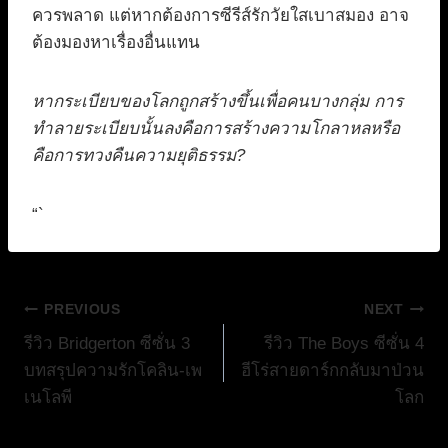
ควรพลาด แต่หากต้องการซีรีส์รักวัยใสเบาสมอง อาจ
ต้องมองหาเรื่องอื่นแทน
หากระเบียบของโลกถูกสร้างขึ้นเพื่อคนบางกลุ่ม การ
ทำลายระเบียบนั้นลงคือการสร้างความโกลาหลหรือ
คือการทวงคืนความยุติธรรม?
“`
แนะแนว
PREVIOUS
NEXT
รีวิว Bridgerton ซีซั่น 3
รีวิว The Boys ซีซั่น 4
เรื่อง
บทสรุปความรักโคลิน-เพ
ฮีโร่สายดาร์กกลับมาป่วน
เนโลพี
โลก