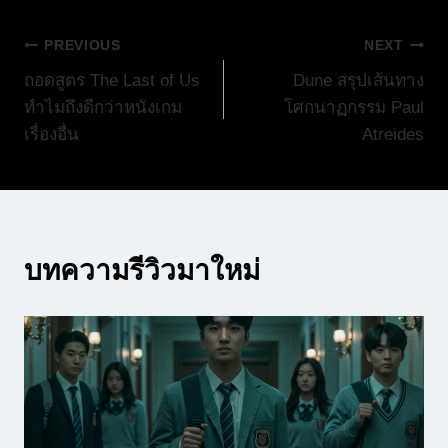
แนะแนว
PREVIOUS
NEXT
ถอดสูตร The Last of Us
Dune สรุปเส้นทาง
เรื่อง
ทำไมถึงดีกว่าหนังเกม
โศกนาฏกรรม Paul
เรื่องอื่น
Atreides
บทความรีวิวมาใหม่