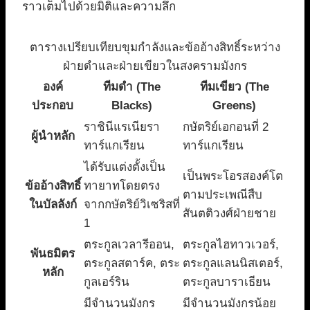
ราวเต็มไปด้วยมิติและความลึก
ตารางเปรียบเทียบขุมกำลังและข้ออ้างสิทธิ์ระหว่าง
ฝ่ายดำและฝ่ายเขียวในสงครามมังกร
องค์
ทีมดำ (The
ทีมเขียว (The
ประกอบ
Blacks)
Greens)
ราชินีแรเนียรา
กษัตริย์เอกอนที่ 2
ผู้นำหลัก
ทาร์แกเรียน
ทาร์แกเรียน
ได้รับแต่งตั้งเป็น
เป็นพระโอรสองค์โต
ข้ออ้างสิทธิ์
ทายาทโดยตรง
ตามประเพณีสืบ
ในบัลลังก์
จากกษัตริย์วิเซริสที่
สันตติวงศ์ฝ่ายชาย
1
ตระกูลเวลารีออน,
ตระกูลไฮทาวเวอร์,
พันธมิตร
ตระกูลสตาร์ค, ตระ
ตระกูลแลนนิสเตอร์,
หลัก
กูลเอร์ริน
ตระกูลบาราเธียน
มีจำนวนมังกร
มีจำนวนมังกรน้อย