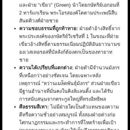
และฝ่าย “เขียว” (Green) นำโดยกษัตริย์เอกอนที่
2 ทาร์แกเรียน พระโอรสองค์โตตามประเพณีสืบ
สันตติวงศ์ฝ่ายชาย
ความชอบธรรมที่ถูกท้าทาย:
ฝ่ายดำอ้างสิทธิ์จาก
พระประสงค์ของกษัตริย์วิเซริสที่ 1 ในขณะที่ฝ่าย
เขียวอ้างสิทธิ์ตามธรรมเนียมปฏิบัติอันยาวนานข
องเวสเทอรอสที่บัลลังก์ต้องตกเป็นของทายาท
ชาย
ความได้เปรียบที่แตกต่าง:
ฝ่ายดำมีจำนวนมังกร
ที่เหนือกว่าอย่างชัดเจน โดยเฉพาะหลัง
เหตุการณ์ “หว่านเมล็ดพันธุ์มังกร” ส่วนฝ่ายเขียว
มีฐานอำนาจที่มั่นคงในคิงส์แลนดิ้ง และได้รับ
การสนับสนุนจากตระกูลใหญ่ที่ทรงอิทธิพล
ศีลธรรมสีเทา:
ไม่มีฝ่ายใดเป็นตัวแทนของความ
ดีหรือความชั่วอย่างสมบูรณ์ ทั้งสองฝ่ายต่างก่อ
โศกนาฏกรรมและกระทำการที่โหดร้ายเพื่อเป้า