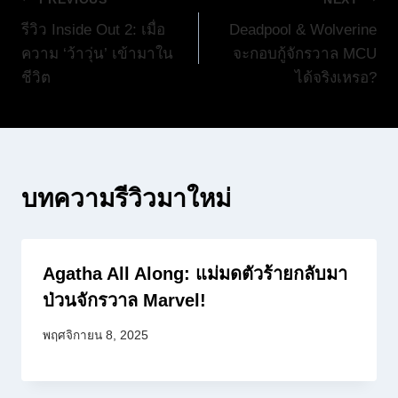
แนะแนว
รีวิว Inside Out 2: เมื่อ
Deadpool & Wolverine
เรื่อง
ความ ‘ว้าวุ่น’ เข้ามาใน
จะกอบกู้จักรวาล MCU
ชีวิต
ได้จริงเหรอ?
บทความรีวิวมาใหม่
Agatha All Along: แม่มดตัวร้ายกลับมา
ป่วนจักรวาล Marvel!
พฤศจิกายน 8, 2025