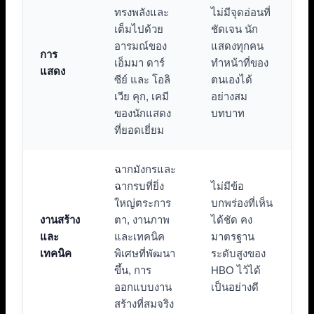
ทรงพลังและ
ไม่มีจุดอ่อนที่
เต็มไปด้วย
ชัดเจน นัก
อารมณ์ของ
แสดงทุกคน
การ
เอ็มมา ดาร์
ทำหน้าที่ของ
แสดง
ซีย์ และ โอลิ
ตนเองได้
เวีย คุก, เคมี
อย่างสม
ของนักแสดง
บทบาท
ที่ยอดเยี่ยม
ฉากมังกรและ
ฉากรบที่ยิ่ง
ไม่มีข้อ
ใหญ่ตระการ
บกพร่องที่เห็น
งานสร้าง
ตา, งานภาพ
ได้ชัด คง
และ
และเทคนิค
มาตรฐาน
เทคนิค
พิเศษที่พัฒนา
ระดับสูงของ
ขึ้น, การ
HBO ไว้ได้
ออกแบบงาน
เป็นอย่างดี
สร้างที่สมจริง