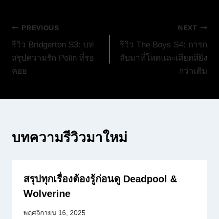
แนะแนว
PREVIOUS
NEXT
รีวิว Bridgerton S3: บท
รีวิว The Boys S4: การก
เรื่อง
สรุปความรัก Polin ที่รอ
ลับมาที่โหดและเสียดสียิ่ง
คอย
กว่าเดิม
บทความรีวิวมาใหม่
สรุปทุกเรื่องต้องรู้ก่อนดู Deadpool &
Wolverine
พฤศจิกายน 16, 2025