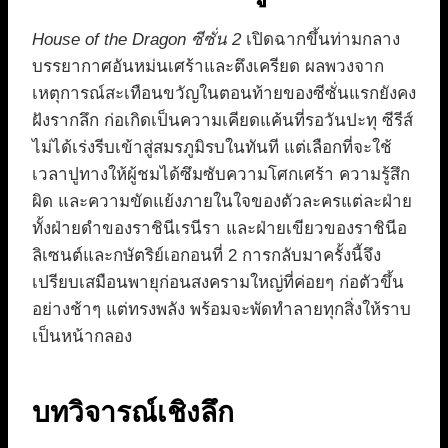
House of the Dragon ซีซั่น 2
เปิดฉากขึ้นท่ามกลาง
บรรยากาศอันหม่นเศร้าและตึงเครียด ผลพวงจาก
เหตุการณ์สะเทือนขวัญในตอนท้ายของซีซั่นแรกยังคง
ฝังรากลึก ก่อเกิดเป็นความเคียดแค้นที่รอวันปะทุ ซีรีส์
ไม่ได้เร่งรีบเข้าสู่สมรภูมิรบในทันที แต่เลือกที่จะใช้
เวลาปูทางให้ผู้ชมได้ซึมซับความโศกเศร้า ความรู้สึก
ผิด และความขัดแย้งภายในใจของตัวละครแต่ละฝ่าย
ทั้งฝ่ายดำของราชินีเรนีรา และฝ่ายเขียวของราชินีอ
ลิเซนต์และกษัตริย์เอกอนที่ 2 การกลับมาครั้งนี้จึง
เปรียบเสมือนพายุก่อนสงครามใหญ่ที่ค่อยๆ ก่อตัวขึ้น
อย่างช้าๆ แต่ทรงพลัง พร้อมจะพัดทำลายทุกสิ่งให้ราบ
เป็นหน้ากลอง
บทวิจารณ์เชิงลึก