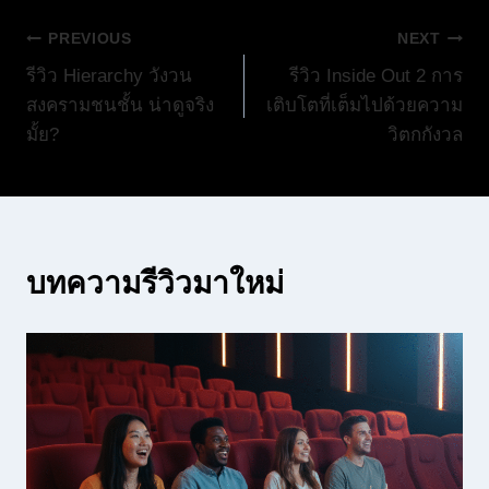
แนะแนว
PREVIOUS
NEXT
รีวิว Hierarchy วังวน
รีวิว Inside Out 2 การ
เรื่อง
สงครามชนชั้น น่าดูจริง
เติบโตที่เต็มไปด้วยความ
มั้ย?
วิตกกังวล
บทความรีวิวมาใหม่