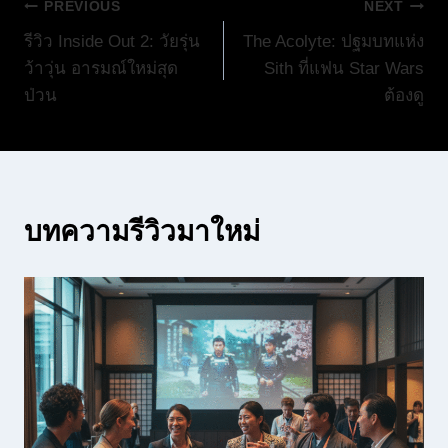
แนะแนว
PREVIOUS
NEXT
รีวิว Inside Out 2: วัยรุ่น
The Acolyte: ปฐมบทแห่ง
เรื่อง
ว้าวุ่น อารมณ์ใหม่สุด
Sith ที่แฟน Star Wars
ป่วน
ต้องดู
บทความรีวิวมาใหม่