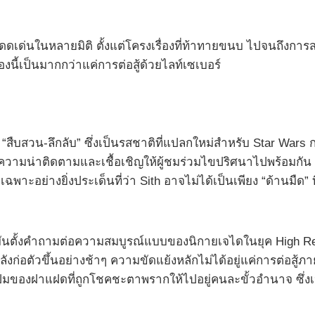
เด่นในหลายมิติ ตั้งแต่โครงเรื่องที่ท้าทายขนบ ไปจนถึงการสร
ื่องนี้เป็นมากกว่าแค่การต่อสู้ด้วยไลท์เซเบอร์
“สืบสวน-ลึกลับ” ซึ่งเป็นรสชาติที่แปลกใหม่สำหรับ Star Wars 
ความน่าติดตามและเชื้อเชิญให้ผู้ชมร่วมไขปริศนาไปพร้อมกัน พล
ฉพาะอย่างยิ่งประเด็นที่ว่า Sith อาจไม่ได้เป็นเพียง “ด้านม
้งคำถามต่อความสมบูรณ์แบบของนิกายเจไดในยุค High Republi
ก่อตัวขึ้นอย่างช้าๆ ความขัดแย้งหลักไม่ได้อยู่แค่การต่อสู้ภ
ของฝาแฝดที่ถูกโชคชะตาพรากให้ไปอยู่คนละขั้วอำนาจ ซึ่งเป็น