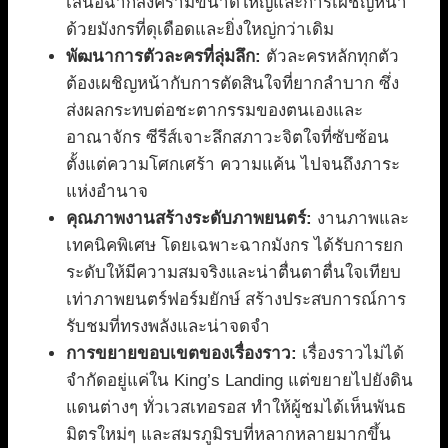
เสนอฉากสงครามขนาดใหญ่และการเผชิญหน้า
ด้วยมังกรที่ดุเดือดและยิ่งใหญ่กว่าเดิม
พัฒนาการตัวละครที่ลุ่มลึก:
ตัวละครหลักทุกตัว
ต้องเผชิญหน้ากับการตัดสินใจที่ยากลำบาก ซึ่ง
ส่งผลกระทบต่อชะตากรรมของตนเองและ
อาณาจักร ซีรีส์เจาะลึกสภาวะจิตใจที่ซับซ้อน
ตั้งแต่ความโศกเศร้า ความแค้น ไปจนถึงภาระ
แห่งอำนาจ
คุณภาพงานสร้างระดับภาพยนตร์:
งานภาพและ
เทคนิคพิเศษ โดยเฉพาะฉากมังกร ได้รับการยก
ระดับให้มีความสมจริงและน่าตื่นตาตื่นใจเทียบ
เท่าภาพยนตร์ฟอร์มยักษ์ สร้างประสบการณ์การ
รับชมที่ทรงพลังและน่าจดจำ
การขยายขอบเขตของเรื่องราว:
เรื่องราวไม่ได้
จำกัดอยู่แค่ใน King’s Landing แต่ขยายไปยังดิน
แดนต่างๆ ทั่วเวสเทอรอส ทำให้ผู้ชมได้เห็นพันธ
มิตรใหม่ๆ และสมรภูมิรบที่หลากหลายมากขึ้น