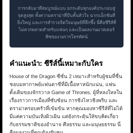
การกลับมาที่สมบูรณ์แบบ ยกระดับทุกองค์ประกอบสู่
จุดสูงสุด ทั้งความดราม่าที่บีบคั้นหัวใจ ฉากแอ็กชันที่
ยิ่งใหญ่ และการสำรวจจิตใจมนุษย์ที่ลึกซึ้ง นี่คือซีรีส์ที่
ไม่ควรพลาดสำหรับแฟนๆ และเป็นผลงานมาสเตอร์
พีซของวงการโทรทัศน์
คำแนะนำ: ซีรีส์นี้เหมาะกับใคร
House of the Dragon ซีซั่น 2 เหมาะสำหรับผู้ชมที่ชื่น
ชอบมหากาพย์แฟนตาซีที่มีเนื้อหาหนักแน่น, แฟน
ดั้งเดิมของจักรวาล Game of Thrones, ผู้ที่หลงใหลใน
เรื่องราวการเมืองที่ซับซ้อน การชิงไหวชิงพริบ และ
ดราม่าครอบครัวที่เข้มข้น หากคุณมองหาซีรีส์ที่ไม่ได้
มีแค่ความบันเทิงผิวเผิน แต่ยังกระตุ้นให้ขบคิดเกี่ยว
กับธรรมชาติของอำนาจ ศีลธรรม และมนุษยธรรม นี่
คือผลงานที่คุณต้องรับชม