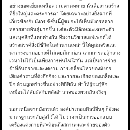
อย่างยอดเยี่ยมเหนือความคาดหมาย นั่นคืองานสร้าง
ที่ยิ่งใหญ่และตระการตา โดยเฉพาะอย่างยิ่งฉากที่
เกี่ยวข้องกับมังกร ซีซั่นนี้ผู้ชมจะได้เห็นมังกรหลาก
หลายสายพันธุ์มากขึ้น แต่ละตัวมีลักษณะเฉพาะตัว
และบุคลิกที่แตกต่างกัน ทีมงานวิชวลเอฟเฟกต์ได้
สร้างสรรค์สิ่งมีชีวิตในตำนานเหล่านี้ให้ดูสมจริงและ
น่าเกรงขามอย่างที่ไม่เคยมีมาก่อน ฉากการต่อสู้กลาง
เวหาไม่ได้เป็นเพียงการพ่นไฟใส่กัน แต่เป็นการร่าย
รำที่อันตรายและงดงาม การเคลื่อนไหวของมังกร
เสียงคำรามที่ดังกึกก้อง และรายละเอียดของเกล็ดและ
ปีก ล้วนถูกสร้างขึ้นอย่างพิถีพิถัน ทำให้ผู้ชมรู้สึก
เหมือนได้สัมผัสกับพลังอำนาจของพวกมันจริงๆ
นอกเหนือจากมังกรแล้ว องค์ประกอบศิลป์อื่นๆ ก็ยังคง
มาตรฐานระดับสูงไว้ได้ ไม่ว่าจะเป็นการออกแบบ
เครื่องแต่งกายที่สะท้อนถึงสถานะและฝ่ายของตัว