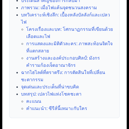
ประเด็นสำคัญของการกลับมา
ภาพรวม: เมื่อไฟแค้นจุดชนวนสงคราม
บทวิเคราะห์เชิงลึก: เบื้องหลังบัลลังก์และเปลว
ไฟ
โครงเรื่องและบท: โศกนาฏกรรมที่เขียนด้วย
เลือดและไฟ
การแสดงและมิติตัวละคร: ภาพสะท้อนจิตใจ
ที่แตกสลาย
งานสร้างและองค์ประกอบศิลป์: มังกร
คำรามก้องเจ็ดอาณาจักร
ฉากไฮไลต์ที่ตราตรึง: การตัดสินใจที่เปลี่ยน
ชะตากรรม
จุดเด่นและประเด็นที่น่าขบคิด
บทสรุป: เปลวไฟแห่งโชคชะตา
คะแนน
คำแนะนำ: ซีรีส์นี้เหมาะกับใคร