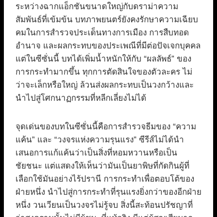
ระหว่างฉากแอ็กชันขนาดใหญ่กับดราม่าความ
สัมพันธ์ที่เข้มข้น บทภาพยนตร์ยังคงรักษาความเฉียบ
คมในการสำรวจประเด็นทางการเมือง การสืบทอด
อำนาจ และผลกระทบของประเพณีที่มีต่อปัจเจกบุคคล
แต่ในซีซั่นนี้ บทได้เพิ่มน้ำหนักให้กับ “ผลลัพธ์” ของ
การกระทำมากขึ้น ทุกการตัดสินใจของตัวละคร ไม่
ว่าจะเล็กหรือใหญ่ ล้วนส่งผลกระทบเป็นวงกว้างและ
นำไปสู่โศกนาฏกรรมที่หลีกเลี่ยงไม่ได้
จุดเด่นของบทในซีซั่นนี้คือการสำรวจธีมของ “ความ
แค้น” และ “วงจรแห่งความรุนแรง” ซีรีส์ไม่ได้นำ
เสนอการแก้แค้นว่าเป็นสิ่งที่หอมหวานหรือเป็น
ชัยชนะ แต่แสดงให้เห็นว่ามันเป็นยาพิษที่กัดกินผู้ที่
เลือกใช้มันอย่างไร้ปรานี การกระทำเพื่อตอบโต้ของ
ฝ่ายหนึ่ง นำไปสู่การกระทำที่รุนแรงยิ่งกว่าของอีกฝ่าย
หนึ่ง วนเวียนเป็นวงจรไม่รู้จบ สิ่งนี้สะท้อนปรัชญาที่