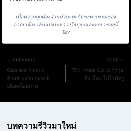
เมื่อความถูกต้องส่วนตัวปะทะกับชะตากรรมของ
อาณาจักร เส้นแบ่งระหว่างวีรบุรุษและทรราชอยู่ที่
ใด?
แนะแนว
PREVIOUS
NEXT
Gladiator 2 ปล่อย
รีวิว Inside Out 2: ว้าวุ่น
เรื่อง
ตัวอย่างแรก สมรภูมิ
คือเพื่อน ไม่ใช่ศัตรู
เดือดเลือดสาด
บทความรีวิวมาใหม่