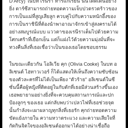
D’Arcy) ในบท เรนีรา ทาร์แกเรียน นั้นโดดเด่นอย่าง
ยิ่ง ดาร์ซีสามารถถ่ายทอดความเจ็บปวดรวดร้าวของ
การเป็นแม่ที่สูญเสียลูก ควบคู่ไปกับความหนักอึ้งของ
การเป็นราชินีที่ต้องนำพาอาณาจักรเข้าสู่สงครามได้
อย่างสมบูรณ์แบบ แววตาของเรนีราเต็มไปด้วยความ
โศกเศร้าที่เยือกเย็น แต่ก็แฝงไว้ด้วยความมุ่งมั่นที่จะ
ทวงคืนสิ่งที่เธอเชื่อว่าเป็นของเธอโดยชอบธรรม
ในขณะเดียวกัน โอลิเวีย คุก (Olivia Cooke) ในบท อ
ลิเซนต์ ไฮทาวเวอร์ ก็ได้แสดงให้เห็นถึงความซับซ้อน
ของตัวละครที่ไม่ได้เป็นเพียง “ตัวร้าย” อลิเซนต์ในซี
ซั่นนี้คือผู้หญิงที่ติดอยู่ในกับดักที่เธอมีส่วนสร้างขึ้นเอง
เธอพยายามอย่างยิ่งที่จะควบคุมสถานการณ์และปก
ป้องลูกๆ ของเธอ แต่กลับพบว่าเปลวไฟที่เธอช่วยจุด
นั้นกำลังจะเผาผลาญทุกสิ่งที่เธอรัก คุกถ่ายทอดความ
ขัดแย้งภายใน ความหวาดระแวง และความเสียใจที่
กัดกินจิตใจของอลิเซนต์ออกมาได้อย่างน่าเชื่อถือ