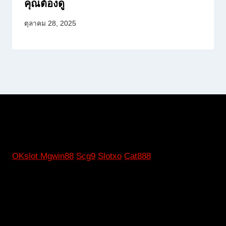
คุณต้องดู
ตุลาคม 28, 2025
OKslot
Mgwin88
Scg9
Slotxo
Cat888