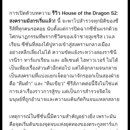
การเปิดตัวบทความ
รีวิว House of the Dragon S2:
สงครามมังกรเริ่มแล้ว!
นี้ จะพาไปสำรวจทุกมิติของซี
รีส์ที่ทุกคนรอคอย นับตั้งแต่การปิดฉากซีซั่นแรกด้วย
โศกนาฏกรรมที่พรากชีวิตของเจ้าชายลูเซริส เวแล
เรียน ซีซั่นที่สองได้ปูทางเข้าสู่สงครามกลางเมือง
อย่างหลีกเลี่ยงไม่ได้ ความขัดแย้งระหว่างสองราชินี
เรนีรา ทาร์แกเรียน และ อลิเซนต์ ไฮทาวเวอร์ ไม่ได้
เป็นเพียงเรื่องส่วนตัวอีกต่อไป แต่ได้ลุกลามจนกลาย
เป็นสงครามที่แบ่งแยกเจ็ดอาณาจักรออกเป็นสองฝ่าย
คือ “ทีมดำ” และ “ทีมเขียว” ซีรีส์ภาคต่อนี้จึงไม่ใช่แค่
การเล่าเรื่องราวการสู้รบ แต่เป็นการสำรวจจิตใจ
มนุษย์ที่ถูกอำนาจและความแค้นกัดกินจนแหลกสลาย
เหตุการณ์ในซีซั่นนี้มีความสำคัญอย่างยิ่ง เพราะมัน
คือจุดเริ่มต้นของจุดจบแห่งยุคทองของตระกูลทาร์แก