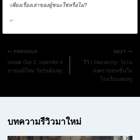
เพียงเรื่องเล่าของผู้ชนะใช่หรือไม่?
“`
แนะแนว
PREVIOUS
NEXT
Inside Out 2: ถอดรหัส 4
รีวิว Hierarchy: วังวน
เรื่อง
อารมณ์ใหม่ วัยรุ่นต้องดู!
สงครามชนชั้นใน
โรงเรียนสุดหรู
บทความรีวิวมาใหม่