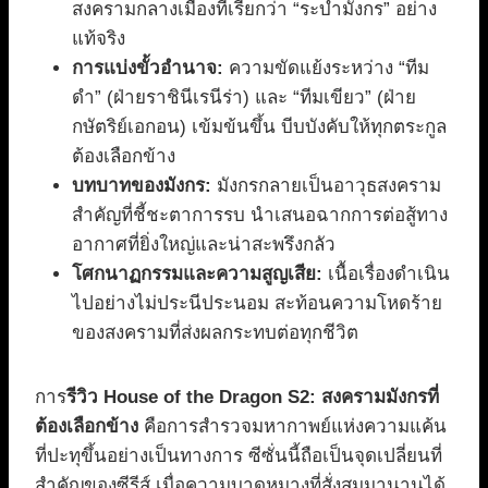
สงครามกลางเมืองที่เรียกว่า “ระบำมังกร” อย่าง
แท้จริง
การแบ่งขั้วอำนาจ:
ความขัดแย้งระหว่าง “ทีม
ดำ” (ฝ่ายราชินีเรนีร่า) และ “ทีมเขียว” (ฝ่าย
กษัตริย์เอกอน) เข้มข้นขึ้น บีบบังคับให้ทุกตระกูล
ต้องเลือกข้าง
บทบาทของมังกร:
มังกรกลายเป็นอาวุธสงคราม
สำคัญที่ชี้ชะตาการรบ นำเสนอฉากการต่อสู้ทาง
อากาศที่ยิ่งใหญ่และน่าสะพรึงกลัว
โศกนาฏกรรมและความสูญเสีย:
เนื้อเรื่องดำเนิน
ไปอย่างไม่ประนีประนอม สะท้อนความโหดร้าย
ของสงครามที่ส่งผลกระทบต่อทุกชีวิต
การ
รีวิว House of the Dragon S2: สงครามมังกรที่
ต้องเลือกข้าง
คือการสำรวจมหากาพย์แห่งความแค้น
ที่ปะทุขึ้นอย่างเป็นทางการ ซีซั่นนี้ถือเป็นจุดเปลี่ยนที่
สำคัญของซีรีส์ เมื่อความบาดหมางที่สั่งสมมานานได้