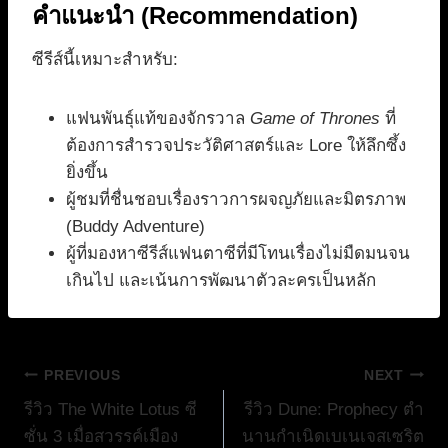
คำแนะนำ (Recommendation)
ซีรีส์นี้เหมาะสำหรับ:
แฟนพันธุ์แท้ของจักรวาล
Game of Thrones
ที่
ต้องการสำรวจประวัติศาสตร์และ Lore ให้ลึกซึ้ง
ยิ่งขึ้น
ผู้ชมที่ชื่นชอบเรื่องราวการผจญภัยและมิตรภาพ
(Buddy Adventure)
ผู้ที่มองหาซีรีส์แฟนตาซีที่มีโทนเรื่องไม่มืดมนจน
เกินไป และเน้นการพัฒนาตัวละครเป็นหลัก
แนะแนว
PREVIOUS
NEXT
รีวิว The White Lotus ซี
รีวิว Dune: Prophecy ตำ
เรื่อง
ซั่น 3 เมื่อสวรรค์เมือง
นานกำเนิดเบเนเจสเซริต