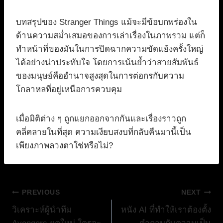
บทสรุปของ Stranger Things แม้จะมีข้อบกพร่องใน
ด้านความสม่ำเสมอของการเล่าเรื่องในภาพรวม แต่ก็
ทำหน้าที่ของมันในการปิดฉากความขัดแย้งครั้งใหญ่
ได้อย่างน่าประทับใจ โดยการเน้นย้ำว่าสายสัมพันธ์
ของมนุษย์คืออำนาจสูงสุดในการต่อกรกับความ
โกลาหลที่อยู่เหนือการควบคุม
เมื่อมิติต่าง ๆ ถูกแยกออกจากกันและเรื่องราวถูก
คลี่คลายในที่สุด ความเงียบสงบที่กลับคืนมานี้เป็น
เพียงภาพลวงตาใช่หรือไม่?
แนะแนว
PREVIOUS
NEXT
วิเคราะห์ผู้นำทีม
หนัง AI ที่ทำให้เราต้องตั้ง
เรื่อง