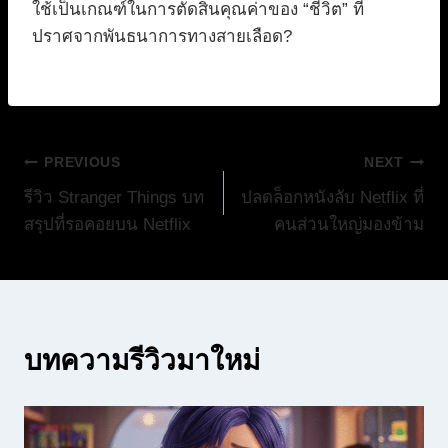
ใช้เป็นเกณฑ์ในการตัดสินคุณค่าของ “ชีวิต” ที่
ปราศจากพันธนาการทางสายเลือด?
แนะแนว
PREVIOUS
NEXT
รีวิว Stranger Things บท
ปลดล็อกหนังลับ Netflix ที่
เรื่อง
สรุปที่รอคอยบน Netflix
คนส่วนใหญ่มองข้าม
บทความรีวิวมาใหม่