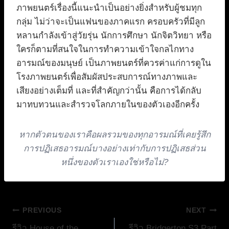
ภาพยนตร์เรื่องนี้แนะนำเป็นอย่างยิ่งสำหรับผู้ชมทุก
กลุ่ม ไม่ว่าจะเป็นแฟนของภาคแรก ครอบครัวที่มีลูก
หลานกำลังเข้าสู่วัยรุ่น นักการศึกษา นักจิตวิทยา หรือ
ใครก็ตามที่สนใจในการทำความเข้าใจกลไกทาง
อารมณ์ของมนุษย์ เป็นภาพยนตร์ที่ควรค่าแก่การดูใน
โรงภาพยนตร์เพื่อสัมผัสประสบการณ์ทางภาพและ
เสียงอย่างเต็มที่ และที่สำคัญกว่านั้น คือการได้กลับ
มาทบทวนและสำรวจโลกภายในของตัวเองอีกครั้ง
หากตัวตนของเราคือผลรวมของทุกอารมณ์ที่เคยรู้สึก
การปฏิเสธอารมณ์บางอย่างเท่ากับการปฏิเสธส่วน
หนึ่งของตัวเราเองใช่หรือไม่?
แนะแนว
PREVIOUS
NEXT
รีวิว House of the
รีวิว Bridgerton S3 Part