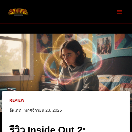
Skip
to
content
REVIEW
อัพเดท :
พฤศจิกายน 23, 2025
รีวิว Inside Out 2: