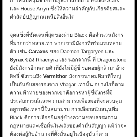
การสนับสนุนจากตระกูลเก่าแก่อย่าง House Stark
และ House Arryn ซึ่งให้ความสำคัญกับเกียรติยศและ
คำสัตย์ปฏิญาณเหนือสิ่งอื่นใด
จุดแข็งที่ชัดเจนที่สุดของฝ่าย Black คือจำนวนมังกร
ที่มากกว่าหลายเท่า พวกเขามีมังกรที่พร้อมรบหลาย
ตัว เช่น
Caraxes
ของ Daemon Targaryen และ
Syrax
ของ Rhaenyra เอง นอกจากนี้ ที่ Dragonstone
ยังมีมังกรอีกหลายตัวที่ยังไม่มีผู้ขี่ รอคอยผู้กล้ามาอ้าง
สิทธิ์ ซึ่งรวมถึง
Vermithor
มังกรขนาดมหึมาที่ใหญ่
เป็นอันดับสองรองจาก Vhagar เท่านั้น อย่างไรก็ตาม
ความท้าทายของพวกเขาคือการหาผู้ขี่มังกรที่มี
ประสบการณ์และความสามารถเพียงพอที่จะควบคุม
อสูรเพลิงเหล่านี้ในสนามรบ การเลือกสนับสนุนทีม
Black คือการเลือกยืนอยู่ข้างความชอบธรรมตาม
กฎหมายและเชื่อมั่นในพลังของคำมั่นสัญญา แม้ว่าจะ
ต้องต่อสู้กับอำนาจที่ตั้งมั่นอยู่ในปัจจุบันก็ตาม