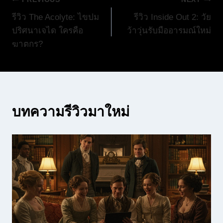
แนะแนว
รีวิว The Acolyte: ไขปม
รีวิว Inside Out 2: วัย
เรื่อง
ปริศนาเจได ใครคือ
ว้าวุ่นรับมืออารมณ์ใหม่
ฆาตกร?
บทความรีวิวมาใหม่