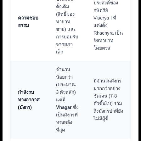
ประสงค์ของ
ดั้งเดิม
กษัตริย์
(สิทธิ์ของ
ความชอบ
Viserys I ที่
ทายาท
ธรรม
แต่งตั้ง
ชาย) และ
Rhaenyra เป็น
การยอมรับ
รัชทายาท
จากสภา
โดยตรง
เล็ก
จำนวน
น้อยกว่า
มีจำนวนมังกร
(ประมาณ
มากกว่าอย่าง
กำลังรบ
3 ตัวหลัก)
ชัดเจน (7-8
ทางอากาศ
แต่มี
ตัวขึ้นไป) รวม
(มังกร)
Vhagar
ซึ่ง
ถึงมังกรป่าที่ยัง
เป็นมังกรที่
ไม่มีผู้ขี่
ทรงพลัง
ที่สุด