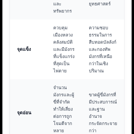
และ
ยุทธศาสตร์
ทรัพยากร
ควบคุม
ความชอบ
เมืองหลวง
ธรรมในการ
คลังสมบัติ
สืบทอดบัลลังก์
จุดแข็ง
และมีมังกร
และกองทัพ
ที่แข็งแกร่ง
มังกรที่เหนือ
ที่สุดเป็น
กว่าในเชิง
ไพ่ตาย
ปริมาณ
จำนวน
มังกรและผู้
ขาดผู้ขี่มังกรที่
ขี่ที่จำกัด
มีประสบการณ์
ทำให้เสี่ยง
และฐาน
จุดอ่อน
ต่อการถูก
อำนาจ
โจมตีจาก
กระจัดกระจาย
หลาย
กว่า