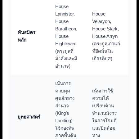
House
Lannister,
House
House
Velaryon,
Baratheon,
House Stark,
พันธมิตร
House
House Arryn
หลัก
Hightower
(ตระกูลเก่าแก่
(ตระกูลที่
ที่ยึดมั่นใน
มั่งคั่งและมี
เกียรติยศ)
อำนาจ)
เน้นการ
ควบคุม
เน้นการใช้
ศูนย์กลาง
ความได้
อำนาจ
เปรียบด้าน
(King’s
จำนวนมังกร
ยุทธศาสตร์
Landing)
ในการโจมตี
ใช้กองทัพ
และปิดล้อม
ภาคพื้นดิน
ทาง