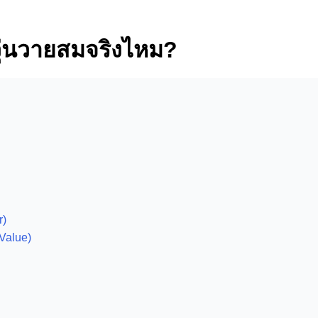
่นวุ่นวายสมจริงไหม?
r)
Value)