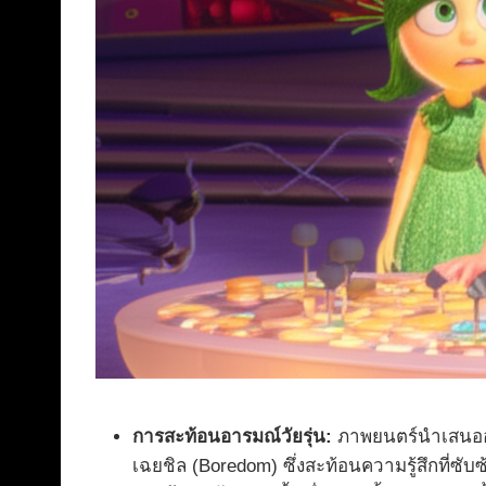
การสะท้อนอารมณ์วัยรุ่น:
ภาพยนตร์นำเสนออา
เฉยชิล (Boredom) ซึ่งสะท้อนความรู้สึกที่ซั