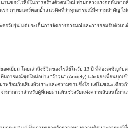
อสู้ดิ้นรนของไรลีย์ในการสร้างตัวตนใหม่ ท่ามกลางแรงกดดันจากส
แรก ภาพยนตร์ตอกย้ำแนวคิดที่ว่าทุกอารมณ์มีความสำคัญ ไม่เ
วละครวัยรุ่น แต่ประเด็นการจัดการอารมณ์และการยอมรับตัวเอง
ดเยี่ยม โดยเล่าถึงชีวิตของไรลีย์ในวัย 13 ปี ที่ต้องเผชิญกั
ีมอารมณ์ชุดใหม่อย่าง “ว้าวุ่น” (Anxiety) และผองเพื่อนบุกเข
าพร้อมกับเสียงหัวเราะและความซาบซึ้งใจ แต่ในขณะเดียวกันก
ะมากกว่าสำหรับผู้ที่เคยผ่านพ้นช่วงวัยแห่งความสับสนนี้มาแ
างขึ้นตามกระแส แต่เป็นการขยายจักรวาลทางความคิดและอารมณ์ท