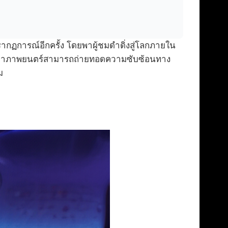
ากฏการณ์อีกครั้ง โดยพาผู้ชมดำดิ่งสู่โลกภายใน
ว่าภาพยนตร์สามารถถ่ายทอดความซับซ้อนทาง
ม