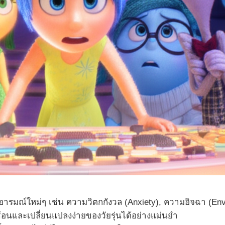
รมณ์ใหม่ๆ เช่น ความวิตกกังวล (Anxiety), ความอิจฉา (En
บซ้อนและเปลี่ยนแปลงง่ายของวัยรุ่นได้อย่างแม่นยำ