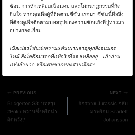
ซ้อน การหักเหลี่ยมเฉือนคม และโศกนาฏกรรมที่กัด
กินใจ หากคุณคือผู้ที่ติดตามซีซั่นแรกมา ซีซั่นนี้คือสิ่ง
ที่ต้องดูเพื่อติดตามบทสรุปของความขัดแย้งที่ปูทางมา
อย่างยอดเยี่ยม
เมื่อเปลวไฟแห่งความแค้นเผาผลาญทุกสิ่งจนมอด
ไหม้ สิ่งใดคือมรดกที่แท้จริงที่หลงเหลืออยู่—เถ้าถ่าน
แห่งอำนาจ หรือเศษซากของสายเลือด?
แนะแนว
PREVIOUS
NEXT
Bridgerton S3: บทสรุป
จักรวาล Jurassic กลับ
เรื่อง
#Polin หวานซึ้งหรือน่า
มาพร้อม Scarlett
ผิดหวัง?
Johansson