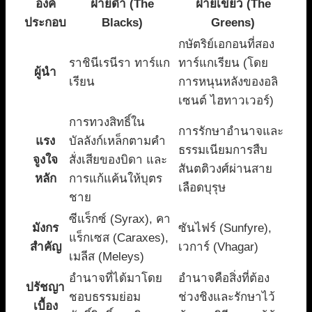
องค์
ฝ่ายดำ (The
ฝ่ายเขียว (The
ประกอบ
Blacks)
Greens)
กษัตริย์เอกอนที่สอง
ราชินีเรนีรา ทาร์แก
ทาร์แกเรียน (โดย
ผู้นำ
เรียน
การหนุนหลังของอลิ
เซนต์ ไฮทาวเวอร์)
การทวงสิทธิ์ใน
การรักษาอำนาจและ
แรง
บัลลังก์เหล็กตามคำ
ธรรมเนียมการสืบ
จูงใจ
สั่งเสียของบิดา และ
สันตติวงศ์ผ่านสาย
หลัก
การแก้แค้นให้บุตร
เลือดบุรุษ
ชาย
ซีแร็กซ์ (Syrax), คา
มังกร
ซันไฟร์ (Sunfyre),
แร็กเซส (Caraxes),
สำคัญ
เวการ์ (Vhagar)
เมลีส (Meleys)
อำนาจที่ได้มาโดย
อำนาจคือสิ่งที่ต้อง
ปรัชญา
ชอบธรรมย่อม
ช่วงชิงและรักษาไว้
เบื้อง