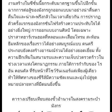
งานสร้างในซีซั่นนี้ยกระดับมาตรฐานขึ้นไปอีกขั้น
ฉากการต่อสู้ของมังกรถูกออกแบบมาอย่างน่าตื่นตา
ตื่นใจและน่าสะพรึงกลัวในเวลาเดียวกัน การปรากฏ
ตัวครั้งแรกของมังกรซันไฟร์สร้างความประทับใจได้
อย่างยิ่งใหญ่ การออกแบบงานศิลป์ โดยเฉพาะ
ปราสาทฮาร์เรนฮอลที่หลอนและเสื่อมโทรม สะท้อน
ธีมหลักของเรื่องราวได้อย่างสมบูรณ์แบบ ดนตรี
ประกอบยังคงสร้างอารมณ์ร่วมได้อย่างยอดเยี่ยม ทั้ง
ความฮึกเหิมในสนามรบและความเจ็บปวดรวดร้าวใน
ช่วงเวลาแห่งโศกนาฏกรรม ภายใต้การกำกับของ ไร
อัน คอนดัล ที่รับหน้าที่โชว์รันเนอร์แต่เพียงผู้เดียว
ทำให้ทิศทางของซีรีส์มีความชัดเจนและมุ่งไปสู่จุด
หมายปลายทางที่มืดมนยิ่งขึ้น
ตารางเปรียบเทียบสองขั้วอำนาจในสงครามระบำ
มังกร