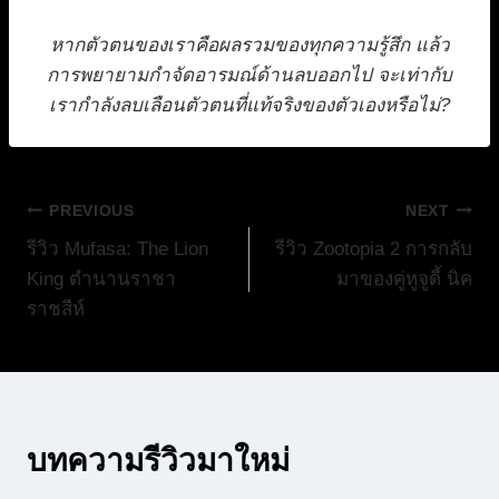
หากตัวตนของเราคือผลรวมของทุกความรู้สึก แล้ว
การพยายามกำจัดอารมณ์ด้านลบออกไป จะเท่ากับ
เรากำลังลบเลือนตัวตนที่แท้จริงของตัวเองหรือไม่?
แนะแนว
PREVIOUS
NEXT
รีวิว Mufasa: The Lion
รีวิว Zootopia 2 การกลับ
เรื่อง
King ตำนานราชา
มาของคู่หูจูดี้ นิค
ราชสีห์
บทความรีวิวมาใหม่