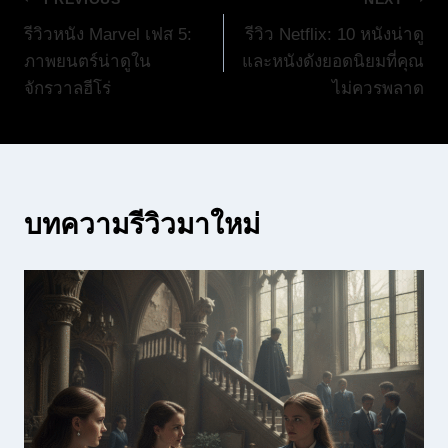
แนะแนว
รีวิวหนัง Marvel เฟส 5:
รีวิว Netflix: 10 หนังน่าดู
เรื่อง
ภาพยนตร์น่าดูใน
และหนังดังยอดนิยมที่คุณ
จักรวาลฮีโร่
ไม่ควรพลาด
บทความรีวิวมาใหม่