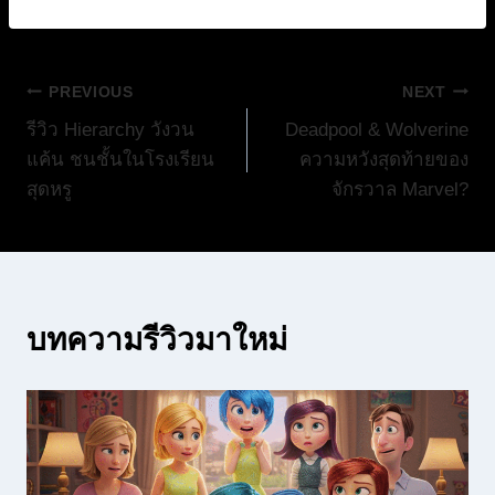
แนะแนว
PREVIOUS
NEXT
รีวิว Hierarchy วังวน
Deadpool & Wolverine
เรื่อง
แค้น ชนชั้นในโรงเรียน
ความหวังสุดท้ายของ
สุดหรู
จักรวาล Marvel?
บทความรีวิวมาใหม่