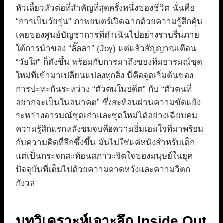
หัวเลี้ยวหัวต่อที่สำคัญที่สุดครั้งหนึ่งของชีวิต นั่นคือ
“การเป็นวัยรุ่น” ภาพยนตร์เปิดฉากด้วยความรู้สึกคุ้น
เคยของศูนย์บัญชาการที่ดำเนินไปอย่างราบรื่นภาย
ใต้การนำของ “ลั๊ลลา” (Joy) แต่แล้วสัญญาณเตือน
“วัยใส” ก็ดังขึ้น พร้อมกับการมาถึงของทีมอารมณ์ชุด
ใหม่ที่เข้ามาเปลี่ยนแปลงทุกสิ่ง นี่คือจุดเริ่มต้นของ
การปะทะกันระหว่าง “ตัวตนในอดีต” กับ “ตัวตนที่
อยากจะเป็นในอนาคต” ซึ่งสะท้อนผ่านความขัดแย้ง
ระหว่างอารมณ์ชุดเก่าและชุดใหม่ได้อย่างเฉียบคม
ความรู้สึกแรกหลังชมจบคือความอิ่มเอมใจที่มาพร้อม
กับความคิดที่ลึกซึ้งขึ้น มันไม่ใช่แค่หนังสำหรับเด็ก
แต่เป็นกระจกสะท้อนสภาวะจิตใจของมนุษย์ในยุค
ปัจจุบันที่เต็มไปด้วยความคาดหวังและความวิตก
กังวล
บทวิเคราะห์เจาะลึก Inside Out