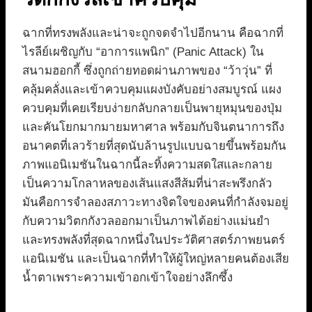
ฉากที่ทรงพลังและน่าจะถูกจดจำไปอีกนาน คือฉากที่
ไรลีย์เผชิญกับ “อาการแพนิก” (Panic Attack) ใน
สนามฮอกกี้ ซึ่งถูกถ่ายทอดผ่านภาพของ “ว้าวุ่น” ที่
คลุ้มคลั่งและเข้าควบคุมแผงบังคับอย่างสมบูรณ์ แผง
ควบคุมที่เคยเรียบง่ายกลับกลายเป็นพายุหมุนของปุ่ม
และคันโยกมากมายมหาศาล พร้อมกับจินตนาการถึง
อนาคตที่เลวร้ายที่สุดนับล้านรูปแบบฉายขึ้นพร้อมกัน
ภาพแอนิเมชันในฉากนี้ละทิ้งความสดใสและกลาย
เป็นความโกลาหลของเส้นแสงสีส้มที่น่าสะพรึงกลัว
มันคือการจำลองสภาวะทางจิตใจของคนที่กำลังจมอยู่
กับความวิตกกังวลออกมาเป็นภาพได้อย่างแม่นยำ
และทรงพลังที่สุดฉากหนึ่งในประวัติศาสตร์ภาพยนตร์
แอนิเมชัน และเป็นฉากที่ทำให้ผู้ใหญ่หลายคนต้องเสีย
น้ำตาเพราะความเข้าอกเข้าใจอย่างลึกซึ้ง