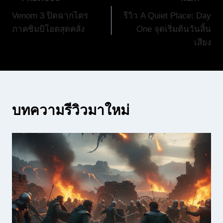
แนะแนว
Venom 3 ปิดฉากไตร
รีวิว A Quiet Place: Day
เรื่อง
ภาคซิมบิโอตสุดคลั่ง
One จุดเริ่มต้นวันสิ้น
เสียง
บทความรีวิวมาใหม่