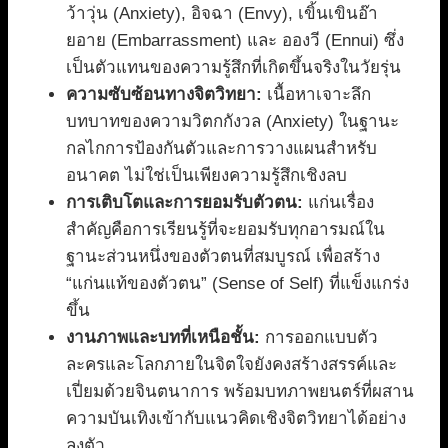
ว้าวุ่น (Anxiety), อิจฉา (Envy), เขิ้นเขินอ๊า
ยอาย (Embarrassment) และ อองวี (Ennui) ซึ่ง
เป็นตัวแทนของความรู้สึกที่เกิดขึ้นจริงในวัยรุ่น
ความซับซ้อนทางจิตวิทยา:
เนื้อหาเจาะลึก
บทบาทของความวิตกกังวล (Anxiety) ในฐานะ
กลไกการป้องกันตัวและการวางแผนสำหรับ
อนาคต ไม่ใช่เป็นเพียงความรู้สึกเชิงลบ
การเติบโตและการยอมรับตัวตน:
แก่นเรื่อง
สำคัญคือการเรียนรู้ที่จะยอมรับทุกอารมณ์ใน
ฐานะส่วนหนึ่งของตัวตนที่สมบูรณ์ เพื่อสร้าง
“แก่นแท้ของตัวตน” (Sense of Self) ที่แข็งแกร่ง
ขึ้น
งานภาพและบทที่เหนือชั้น:
การออกแบบตัว
ละครและโลกภายในจิตใจยังคงสร้างสรรค์และ
เปี่ยมด้วยจินตนาการ พร้อมบทภาพยนตร์ที่ผสาน
ความบันเทิงเข้ากับแนวคิดเชิงจิตวิทยาได้อย่าง
ลงตัว