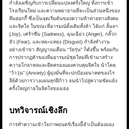
กำลังเผชิญกับการเปลี่ยนแปลงครั้งใหญ่ ทั้งการเข้า
โรงเรียนใหม่ และความพยายามที่จะเป็นส่วนหนึ่งของ
ทีมฮอกกี้ ซึ่งเป็นจุดเริ่มต้นของความท้าทายทางสังคม
และจิตใจ ในขณะที่อารมณ์ดั้งเดิมทั้งห้า ได้แก่ ลั้นลา
(Joy), เศร้าซึม (Sadness), ฉุนเฉียว (Anger), กลั๊วก
ลัว (Fear), และหยะแหยง (Disgust) กำลังทำงาน
อย่างเข้าขา สัญญาณเตือน “วัยรุ่น” ก็ดังขึ้น พร้อมกับ
การปรากฏตัวของทีมอารมณ์ชุดใหม่ที่เข้ามาสร้าง
ความโกลาหลและยึดครองแผงควบคุมจิตใจ นำโดย
“ว้าวุ่น” (Anxiety) ผู้มุ่งมั่นที่จะปกป้องอนาคตของไร
ลีย์ด้วยการวางแผนทุกฝีก้าว จนนำไปสู่ความขัดแย้ง
ครั้งใหญ่ภายในจิตใจของเธอ
บทวิจารณ์เชิงลึก
การทำความเข้าใจภาพยนตร์เรื่องนี้จำเป็นต้องมอง