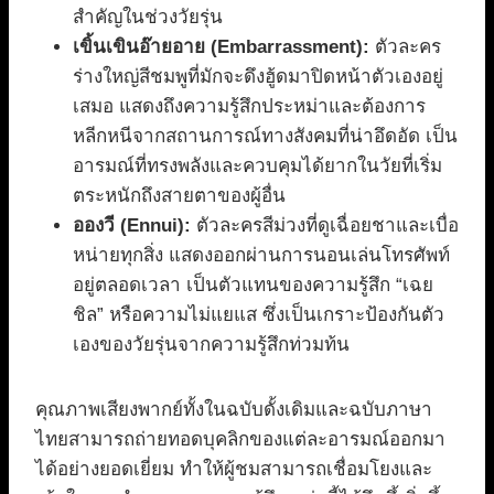
สำคัญในช่วงวัยรุ่น
เขิ้นเขินอ๊ายอาย (Embarrassment):
ตัวละคร
ร่างใหญ่สีชมพูที่มักจะดึงฮู้ดมาปิดหน้าตัวเองอยู่
เสมอ แสดงถึงความรู้สึกประหม่าและต้องการ
หลีกหนีจากสถานการณ์ทางสังคมที่น่าอึดอัด เป็น
อารมณ์ที่ทรงพลังและควบคุมได้ยากในวัยที่เริ่ม
ตระหนักถึงสายตาของผู้อื่น
อองวี (Ennui):
ตัวละครสีม่วงที่ดูเฉื่อยชาและเบื่อ
หน่ายทุกสิ่ง แสดงออกผ่านการนอนเล่นโทรศัพท์
อยู่ตลอดเวลา เป็นตัวแทนของความรู้สึก “เฉย
ชิล” หรือความไม่แยแส ซึ่งเป็นเกราะป้องกันตัว
เองของวัยรุ่นจากความรู้สึกท่วมท้น
คุณภาพเสียงพากย์ทั้งในฉบับดั้งเดิมและฉบับภาษา
ไทยสามารถถ่ายทอดบุคลิกของแต่ละอารมณ์ออกมา
ได้อย่างยอดเยี่ยม ทำให้ผู้ชมสามารถเชื่อมโยงและ