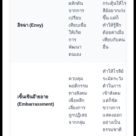
ผลักดัน
กระตุ้นให้ไร
จากการ
ลีย์อยากเก่ง
เปรียบ
ขึ้น แต่ก็
อิจฉา (Envy)
เทียบเพื่อ
ทำให้รู้สึก
ให้เกิด
ด้อยค่าเมื่อ
การ
เทียบกับคน
พัฒนา
อื่น
ตนเอง
ทำให้ไรลีย์
ควบคุม
ระมัดระวัง
พฤติกรรม
ตัวในการ
ทางสังคม
เข้าสังคม
เขิ้นเขินอ๊ายอาย
เพื่อหลีก
แต่ก็ขัด
(Embarrassment)
เลี่ยงการ
ขวางการ
ถูกปฏิเสธ
แสดงออก
จากกลุ่ม
อย่างเป็น
ธรรมชาติ