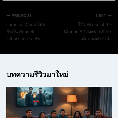
แนะแนว
PREVIOUS
NEXT
Jurassic World ใหม่
รีวิว House of the
เรื่อง
ยืนยัน Scarlett
Dragon S2 สงครามมังกร
Johansson นำทัพ
เดือดสมคำร่ำลือ
บทความรีวิวมาใหม่