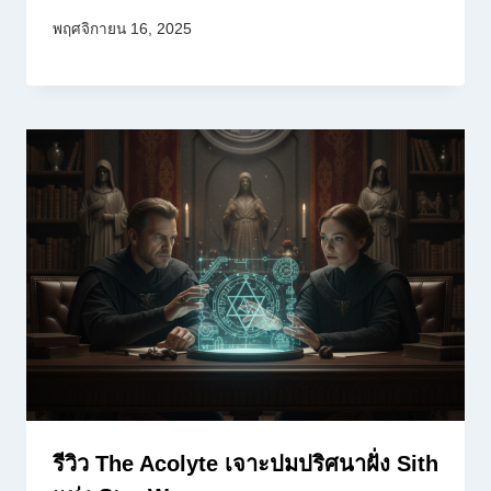
พฤศจิกายน 16, 2025
รีวิว The Acolyte เจาะปมปริศนาฝั่ง Sith