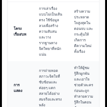
การเล่าเรื่อง
สร้างความ
แบบไม่เป็นเส้น
ประหลาด
ตรง ใช้ข้อมูล
ใจสูงสุดใน
ลวงเพื่อสร้าง
โครง
ตอนจบ และ
ความสับสน
เรื่อง/บท
กระตุ้นให้
และวาง
เกิดการ
รากฐานทาง
ตีความใหม่
จิตวิทยาที่หนัก
ทั้งเรื่อง
แน่น
ทำให้ผู้ชม
การถ่ายทอด
รู้สึกผูกพัน
สภาวะจิตใจที่
และเอาใจ
ซับซ้อนและ
การ
ช่วยตัวละคร
ค่อยๆ แตก
แสดง
ก่อนจะถูก
สลายได้อย่าง
ทำลายความ
สมจริงและทรง
รู้สึกในตอน
พลัง