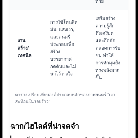
ท้าย
เสริมสร้าง
การใช้โทนสีห
ความรู้สึก
ม่น, แสงเงา,
ตึงเครียด
และดนตรี
งาน
และอึดอัด
ประกอบเพื่อ
สร้าง/
ตลอดการรับ
สร้าง
เทคนิค
ชม ทำให้
บรรยากาศ
การหักมุมยิ่ง
กดดันและไม่
ทรงพลังมาก
น่าไว้วางใจ
ขึ้น
ตารางเปรียบเทียบองค์ประกอบหลักของภาพยนตร์ “เงา
สะท้อนในรอยร้าว”
ฉาก/ไฮไลต์ที่น่าจดจำ