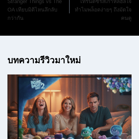
Stranger Things vs The
เทรนด์ซีรีส์เกาหลีฮีลใจ
เรื่อง
OA เทียบมิติไหนลึกลับ
ทำไมพล็อตง่ายๆ ถึงมัดใจ
กว่ากัน
คนดู
บทความรีวิวมาใหม่