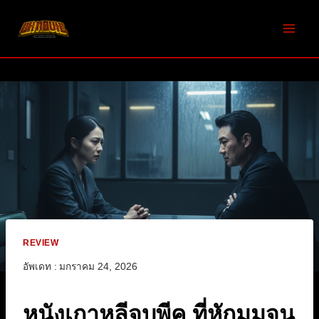
Skip
to
content
REVIEW
อัพเดท :
มกราคม 24, 2026
หนังเกาหลีจบพีค ที่หักมุมจน