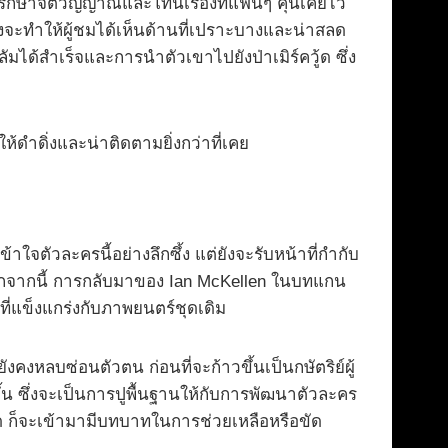
รักษาจิตวิญญาณและโทนเรื่องที่แฟนๆ คุ้นเคยไว้
่งจะทำให้ผู้ชมได้เห็นด้านที่เปราะบางและน่าสลด
มได้สำเร็จและการนำตัวเขาไปยังป่าเมิร์ควู้ด ซึ่ง
้ดำดิ่งและน่าติดตามยิ่งกว่าที่เคย
ใจตัวละครนี้อย่างลึกซึ้ง แต่ยังจะรับหน้าที่กำกับ
นอกจากนี้ การกลับมาของ Ian McKellen ในบทแกน
ี่แข็งแกร่งกับภาพยนตร์ชุดเดิม
งหลบซ่อนตัวตน ก่อนที่จะก้าวขึ้นเป็นกษัตริย์ผู้
น ซึ่งจะเป็นการปูพื้นฐานให้กับการพัฒนาตัวละคร
ด ก็จะเข้ามามีบทบาทในการช่วยเหลือหรือขัด