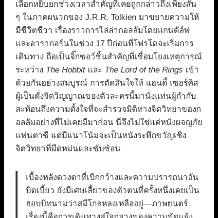
เลือกหยิบยกช่วงเวลาสำคัญที่เคยถูกกล่าวถึงเพียงสั้น
ๆ ในภาคผนวกของ J.R.R. Tolkien มาขยายความให้
มีชีวิตชีวา เรื่องราวการไล่ล่ากอลลัมโดยแกนดัล์ฟ
และอารากอร์นในช่วง 17 ปีก่อนที่โฟรโดจะเริ่มการ
เดินทาง ถือเป็นจิ๊กซอว์ชิ้นสำคัญที่เชื่อมโยงเหตุการณ์
ระหว่าง
The Hobbit
และ
The Lord of the Rings
เข้า
ด้วยกันอย่างสมบูรณ์ การตัดสินใจให้ แอนดี้ เซอร์คิส
ผู้เป็นดั่งจิตวิญญาณของตัวละครนี้มานั่งแท่นผู้กำกับ
สะท้อนถึงความตั้งใจที่จะสำรวจมิติทางจิตวิทยาของก
อลลัมอย่างที่ไม่เคยมีมาก่อน นี่จึงไม่ใช่แค่หนังผจญภัย
แฟนตาซี แต่มีแนวโน้มจะเป็นหนังระทึกขวัญเชิง
จิตวิทยาที่มืดหม่นและซับซ้อน
เบื้องหลังดวงตาที่เบิกกว้างและความปรารถนาอัน
บิดเบี้ยว ยังมีเศษเสี้ยวของตัวตนที่ครั้งหนึ่งเคยเป็น
ฮอบบิทนามว่าสมีโกลหลงเหลืออยู่—ภาพยนตร์
เรื่องนี้คือการเดินทางสู่ใจกลางของความขัดแย้ง