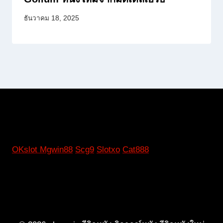
ธันวาคม 18, 2025
OKslot
Mgwin88
Scg9
Slotxo
Cat888