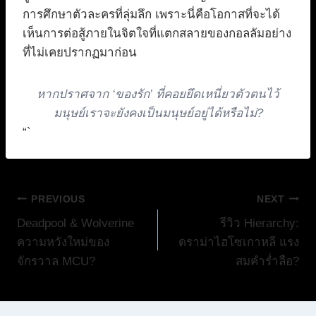
การศึกษาตัวละครที่ลุ่มลึก เพราะนี่คือโอกาสที่จะได้
เห็นการต่อสู้ภายในจิตใจที่แตกสลายของกอลลัมอย่าง
ที่ไม่เคยปรากฏมาก่อน
หากปราศจาก ‘ของรัก’ ที่คอยยึดเหนี่ยวตัวตนไว้
มนุษย์เราจะยังคงเป็นมนุษย์อยู่ได้หรือไม่?
“`
แนะแนว
PREVIOUS
NEXT
Deadpool & Wolverine
รีวิว Hierarchy:
เรื่อง
ความหวังใหม่ของ
ดราม่าไฮโซเกาหลี แรง
จักรวาล MCU?
สมคำร่ำลือ?