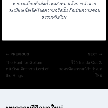
หากระเบียบคือสิ่งค้ำจุนสังคม แล้วการทำลาย
ระเบียบเพื่อเปิดโปงความจริงนั้น ถือเป็นความชอบ
ธรรมหรือไม่?
แนะแนว
PREVIOUS
NEXT
The Hunt for Gollum
รีวิว Inside Out 2:
เรื่อง
หนังใหม่จักรวาล Lord of
ถอดรหัสอารมณ์ว้าวุ่นบท
the Rings
ใหม่