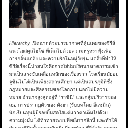
Hierarchy
เปิดฉากด้วยบรรยากาศที่คุ้นเคยของซีรีส์
แนวไฮสคูลไฮโซ ที่เต็มไปด้วยความหรูหราฟุ้งเฟ้อ
การกลั่นแกล้ง และความรักในหมู่วัยรุ่น แต่สิ่งที่ทำให้
ซีรีส์เรื่องนี้น่าสนใจคือการใส่ปมปริศนาฆาตกรรมเข้า
มาเป็นแรงขับเคลื่อนหลักของเรื่องราว โรงเรียนมัธยม
จูชินไม่ได้เป็นเพียงสถานศึกษา แต่เป็นสมรภูมิที่ซึ่ง
กฎหมายและศีลธรรมของโลกภายนอกไม่มีความ
หมาย อำนาจสูงสุดอยู่ที่ “ราชินี” และกลุ่มบริวารของ
เธอ การปรากฏตัวของ คังฮา (รับบทโดย อีแชมิน)
นักเรียนทุนผู้มีรอยยิ้มสดใสแต่แววตาเต็มไปด้วย
ความมุ่งมั่น ได้ท้าทายระบบที่หยั่งรากลึกนี้ และทำให้