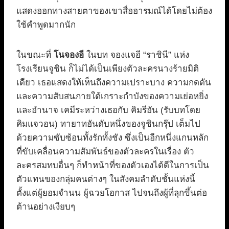
แสดงออกทางสายตาของเขาสื่ออารมณ์ได้โดยไม่ต้อง
ใช้คำพูดมากนัก
ในขณะที่
โนจองอี
ในบท จองแจอี “ราชินี” แห่ง
โรงเรียนจูชิน ก็ไม่ได้เป็นเพียงตัวละครนางร้ายมิติ
เดียว เธอแสดงให้เห็นถึงความเปราะบาง ความกดดัน
และความสับสนภายใต้เกราะกำบังของความเย่อหยิ่ง
และอำนาจ เคมีระหว่างเธอกับ คิมรีอัน (รับบทโดย
คิมแจวอน) ทายาทอันดับหนึ่งของจูชินกรุ๊ป เต็มไป
ด้วยความซับซ้อนทั้งรักทั้งชัง ซึ่งเป็นอีกหนึ่งแกนหลัก
ที่ขับเคลื่อนความสัมพันธ์ของตัวละครในเรื่อง ตัว
ละครสมทบอื่นๆ ก็ทำหน้าที่ของตัวเองได้ดีในการเป็น
ตัวแทนของกลุ่มคนต่างๆ ในสังคมลำดับชั้นแห่งนี้
ตั้งแต่ผู้ยอมจำนน ผู้ฉวยโอกาส ไปจนถึงผู้ที่ลุกขึ้นต่อ
ต้านอย่างเงียบๆ