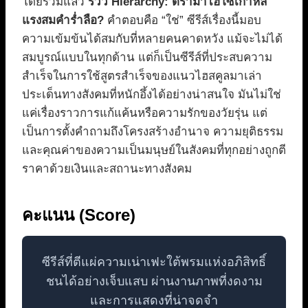
โดยรวมแล้ว
รีวิว Hierarchy: ดราม่าไฮโซเกาหลี
แรงสมคำร่ำลือ?
คำตอบคือ “ใช่” ซีรีส์เรื่องนี้มอบ
ความเข้มข้นได้สมกับที่หลายคนคาดหวัง แม้จะไม่ได้
สมบูรณ์แบบในทุกด้าน แต่ก็เป็นซีรีส์ที่ประสบความ
สำเร็จในการใช้สูตรสำเร็จของแนวไฮสคูลมาเล่า
ประเด็นทางสังคมที่หนักอึ้งได้อย่างน่าสนใจ มันไม่ใช่
แค่เรื่องราวการแก้แค้นหรือความรักของวัยรุ่น แต่
เป็นการตั้งคำถามถึงโครงสร้างอำนาจ ความยุติธรรม
และคุณค่าของความเป็นมนุษย์ในสังคมที่ทุกอย่างถูกตี
ราคาด้วยเงินและสถานะทางสังคม
คะแนน (Score)
ซีรีส์ที่ตีแผ่ความเน่าเฟะใต้พรมแห่งอภิสิทธิ์
ชนได้อย่างเจ็บแสบ ผ่านงานภาพที่งดงาม
และการแสดงที่น่าจดจำ