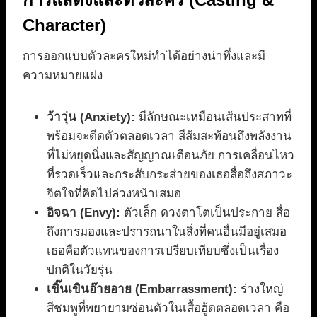
Character)
การออกแบบตัวละครใหม่ทำได้อย่างน่าทึ่งและมี
ความหมายแฝง
ว้าวุ่น (Anxiety):
มีลักษณะเหมือนเส้นประสาทที่
พร้อมจะดีดตัวตลอดเวลา สีส้มสะท้อนถึงพลังงาน
ที่ไม่หยุดนิ่งและสัญญาณเตือนภัย การเคลื่อนไหว
ที่รวดเร็วและกระสับกระส่ายของเธอสื่อถึงสภาวะ
จิตใจที่คิดไปล่วงหน้าเสมอ
อิจฉา (Envy):
ตัวเล็ก ดวงตาโตเป็นประกาย สื่อ
ถึงการมองและปรารถนาในสิ่งที่คนอื่นมีอยู่เสมอ
เธอคือตัวแทนของการเปรียบเทียบซึ่งเป็นเรื่อง
ปกติในวัยรุ่น
เขิ๊นเขินอ๊ายอาย (Embarrassment):
ร่างใหญ่
สีชมพูที่พยายามซ่อนตัวในเสื้อฮู้ดตลอดเวลา คือ