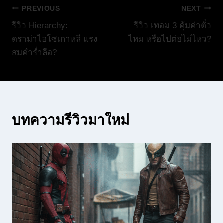
แนะแนว
PREVIOUS
NEXT
รีวิว Hierarchy:
รีวิว เทอม 3 คุ้มค่าตั๋ว
เรื่อง
ดราม่าไฮโซเกาหลี แรง
ไหม หรือไปต่อไม่ไหว?
สมคำร่ำลือ?
บทความรีวิวมาใหม่