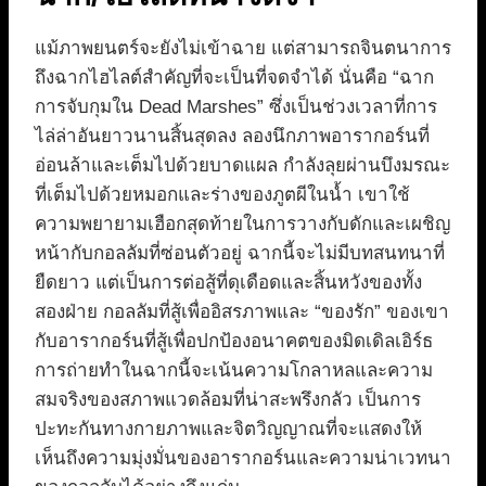
แม้ภาพยนตร์จะยังไม่เข้าฉาย แต่สามารถจินตนาการ
ถึงฉากไฮไลต์สำคัญที่จะเป็นที่จดจำได้ นั่นคือ “ฉาก
การจับกุมใน Dead Marshes” ซึ่งเป็นช่วงเวลาที่การ
ไล่ล่าอันยาวนานสิ้นสุดลง ลองนึกภาพอารากอร์นที่
อ่อนล้าและเต็มไปด้วยบาดแผล กำลังลุยผ่านบึงมรณะ
ที่เต็มไปด้วยหมอกและร่างของภูตผีในน้ำ เขาใช้
ความพยายามเฮือกสุดท้ายในการวางกับดักและเผชิญ
หน้ากับกอลลัมที่ซ่อนตัวอยู่ ฉากนี้จะไม่มีบทสนทนาที่
ยืดยาว แต่เป็นการต่อสู้ที่ดุเดือดและสิ้นหวังของทั้ง
สองฝ่าย กอลลัมที่สู้เพื่ออิสรภาพและ “ของรัก” ของเขา
กับอารากอร์นที่สู้เพื่อปกป้องอนาคตของมิดเดิลเอิร์ธ
การถ่ายทำในฉากนี้จะเน้นความโกลาหลและความ
สมจริงของสภาพแวดล้อมที่น่าสะพรึงกลัว เป็นการ
ปะทะกันทางกายภาพและจิตวิญญาณที่จะแสดงให้
เห็นถึงความมุ่งมั่นของอารากอร์นและความน่าเวทนา