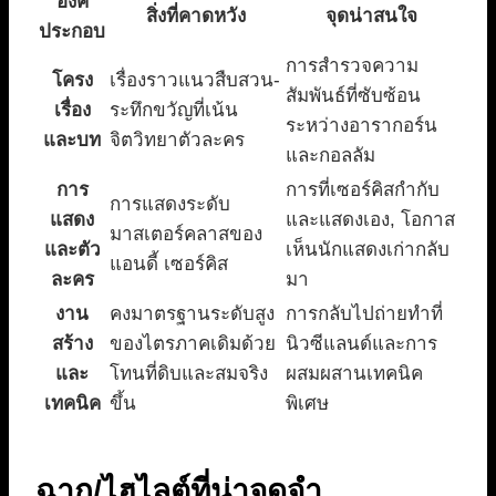
องค์
สิ่งที่คาดหวัง
จุดน่าสนใจ
ประกอบ
การสำรวจความ
โครง
เรื่องราวแนวสืบสวน-
สัมพันธ์ที่ซับซ้อน
เรื่อง
ระทึกขวัญที่เน้น
ระหว่างอารากอร์น
และบท
จิตวิทยาตัวละคร
และกอลลัม
การ
การที่เซอร์คิสกำกับ
การแสดงระดับ
แสดง
และแสดงเอง, โอกาส
มาสเตอร์คลาสของ
และตัว
เห็นนักแสดงเก่ากลับ
แอนดี้ เซอร์คิส
ละคร
มา
งาน
คงมาตรฐานระดับสูง
การกลับไปถ่ายทำที่
สร้าง
ของไตรภาคเดิมด้วย
นิวซีแลนด์และการ
และ
โทนที่ดิบและสมจริง
ผสมผสานเทคนิค
เทคนิค
ขึ้น
พิเศษ
ฉาก/ไฮไลต์ที่น่าจดจำ