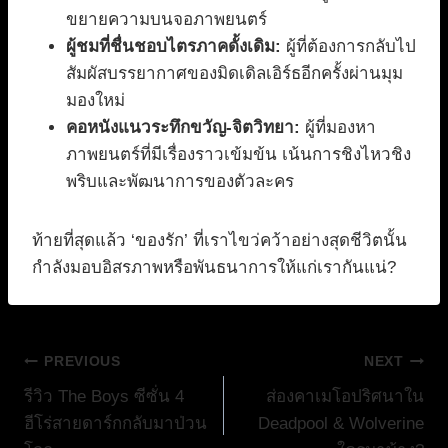
ขยายความบนจอภาพยนตร์
ผู้ชมที่ชื่นชอบไตรภาคดั้งเดิม:
ผู้ที่ต้องการกลับไป
สัมผัสบรรยากาศของมิดเดิลเอิร์ธอีกครั้งผ่านมุม
มองใหม่
คอหนังแนวระทึกขวัญ-จิตวิทยา:
ผู้ที่มองหา
ภาพยนตร์ที่มีเรื่องราวเข้มข้น เน้นการชิงไหวชิง
พริบและพัฒนาการของตัวละคร
ท้ายที่สุดแล้ว ‘ของรัก’ ที่เราไขว่คว้าอย่างสุดชีวิตนั้น
กำลังมอบอิสรภาพหรือพันธนาการให้แก่เรากันแน่?
แนะแนว
PREVIOUS
NEXT
รีวิว The Boys ซีซั่น 4
ส่องคาเมโอปริศนาใน
เรื่อง
ฮีโร่สายดาร์กกลับมาป่วน
Deadpool & Wolverine