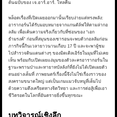
ต้นฉบับของ เจ.อาร์.อาร์. โทลคีน
พล็อตเรื่องที่เปิดเผยออกมานั้นเรียบง่ายแต่ทรงพลัง:
อารากอร์นได้รับมอบหมายจากแกนดัล์ฟให้ตามล่ากอ
ลลัม เพื่อเค้นความจริงเกี่ยวกับที่ซ่อนของ “เอก
ธำมรงค์” ก่อนที่สมุนของเซารอนจะพบตัวกอลลัมก่อน
ภารกิจนี้กินเวลายาวนานเกือบ 17 ปี และจะพาผู้ชม
ไปสำรวจดินแดนต่างๆ ของมิดเดิลเอิร์ธในมุมที่ไม่เคย
เห็น พร้อมกับเปิดเผยแง่มุมของตัวละครอารากอร์นใน
ฐานะพรานป่าและทายาทบัลลังก์ที่ยังไม่ได้เปิดเผยตัว
ตนอย่างเต็มที่ ภาพยนตร์เรื่องนี้จึงไม่ใช่เรื่องราวของ
สงครามขนาดใหญ่ แต่เป็นเกมแมวจับหนูที่เต็มไป
ด้วยความตึงเครียดทางจิตวิทยา และการต่อสู้เพื่อเอา
ชีวิตรอดในโลกที่อันตรายยิ่งขึ้นทุกขณะ
บทวิจารณ์เชิงลึก