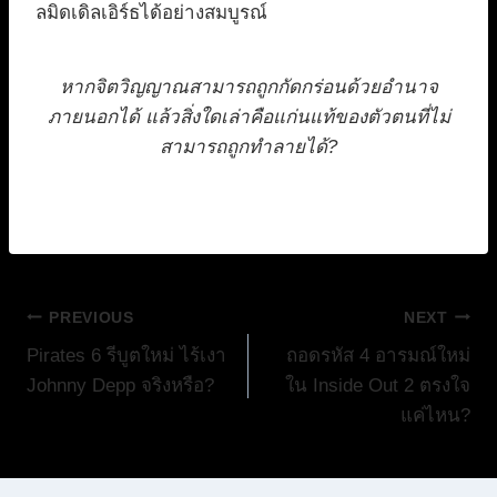
ลมิดเดิลเอิร์ธได้อย่างสมบูรณ์
หากจิตวิญญาณสามารถถูกกัดกร่อนด้วยอำนาจ
ภายนอกได้ แล้วสิ่งใดเล่าคือแก่นแท้ของตัวตนที่ไม่
สามารถถูกทำลายได้?
แนะแนว
PREVIOUS
NEXT
Pirates 6 รีบูตใหม่ ไร้เงา
ถอดรหัส 4 อารมณ์ใหม่
เรื่อง
Johnny Depp จริงหรือ?
ใน Inside Out 2 ตรงใจ
แค่ไหน?