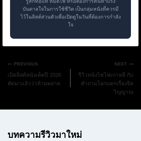
รู้สึกท้อแท้ หมดไฟ หรือต้องการค้นหาแรง
บันดาลใจในการใช้ชีวิต เป็นกลุ่มหนังที่ควรมี
ไว้ในลิสต์ส่วนตัวเพื่อเปิดดูในวันที่ต้องการกำลัง
ใจ
แนะแนว
PREVIOUS
NEXT
เปิดลิสต์หนังเด็ดปี 2026
รีวิวหนังไซไฟเกาหลี กับ
เรื่อง
คัดมาแล้วว่าห้ามพลาด
คำถามโลกแตกเรื่องจิต
วิญญาณ
บทความรีวิวมาใหม่