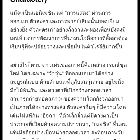
แม้จะเป็นแอนิเมชัน แต่ “การแสดง” ผ่านการ
ออกแบบตัวละครและการพากย์เสียงนั้นยอดเยี่ยม
อย่างยิ่ง ตัวละครเก่าอย่างลั้ลลาและผองเพื่อนยังคงมี
เสน่ห์ แต่การพัฒนาการที่น่าสนใจคือการที่ลั้ลลาต้อง
เรียนรู้ที่จะปล่อยวางและเชื่อมั่นในตัวไรลีย์มากขึ้น
อย่างไรก็ตาม ดาวเด่นของภาคนี้คือเหล่าอารมณ์ชุด
ใหม่ โดยเฉพาะ “ว้าวุ่น” ที่ออกแบบมาได้อย่าง
สมบูรณ์แบบ ด้วยลักษณะที่ดูสับสนวุ่นวาย อยู่ไม่นิ่ง
มือไม้พันกัน และดวงตาที่เบิกกว้างตลอดเวลา
สามารถถ่ายทอดสภาวะของความวิตกกังวลออกมา
เป็นภาพได้อย่างทรงพลัง ตัวละครอื่นๆ ก็มีความโดด
เด่นไม่แพ้กัน “อิจฉา” ที่ตัวเล็กจิ๋วแต่มีดวงตาเป็น
ประกายที่เปี่ยมด้วยความปรารถนา, “เฉยชิล” ที่นอน
เล่นมือถืออย่างเบื่อหน่ายตลอดเวลา สะท้อนภาพวัย