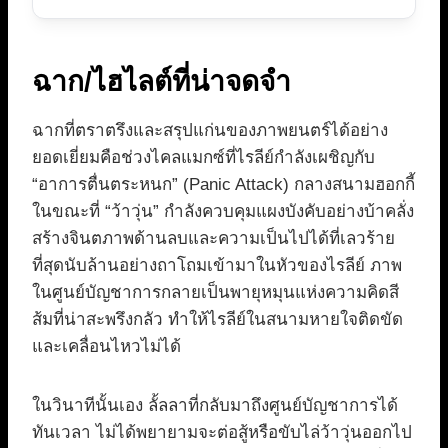
ฉาก/ไฮไลต์ที่น่าจดจำ
ฉากที่ตราตรึงและสรุปแก่นของภาพยนตร์ได้อย่าง
ยอดเยี่ยมคือช่วงไคลแมกซ์ที่ไรลีย์กำลังเผชิญกับ
“อาการตื่นตระหนก” (Panic Attack) กลางสนามฮอกกี้
ในขณะที่ “ว้าวุ่น” กำลังควบคุมแผงบังคับอย่างบ้าคลั่ง
สร้างจินตภาพด้านลบและความเป็นไปได้ที่เลวร้าย
ที่สุดนับล้านอย่างถาโถมเข้ามาในหัวของไรลีย์ ภาพ
ในศูนย์บัญชาการกลายเป็นพายุหมุนแห่งความคิดสี
ส้มที่น่าสะพรึงกลัว ทำให้ไรลีย์ในสนามหายใจติดขัด
และเคลื่อนไหวไม่ได้
ในวินาทีนั้นเอง ลั้ลลาที่กลับมาถึงศูนย์บัญชาการได้
ทันเวลา ไม่ได้พยายามจะต่อสู้หรือขับไล่ว้าวุ่นออกไป