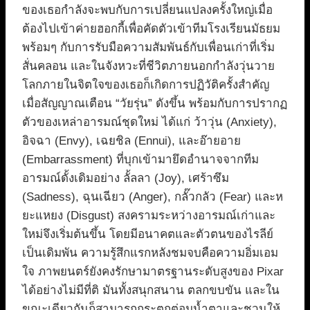
ของเธอกำลังจะพบกับการเปลี่ยนแปลงครั้งใหญ่เมื่อ
ต้องไปเข้าค่ายฮอกกี้เพื่อคัดตัวเข้าทีมโรงเรียนมัธยม
พร้อมๆ กับการรับมือความสัมพันธ์กับเพื่อนเก่าที่เริ่ม
สั่นคลอน และในจังหวะที่ชีวิตภายนอกกำลังวุ่นวาย
โลกภายในจิตใจของเธอก็เกิดการปฏิวัติครั้งสำคัญ
เมื่อสัญญาณเตือน “วัยรุ่น” ดังขึ้น พร้อมกับการปรากฏ
ตัวของเหล่าอารมณ์ชุดใหม่ ได้แก่ ว้าวุ่น (Anxiety),
อิจฉา (Envy), เฉยชิล (Ennui), และอ๊ายอาย
(Embarrassment) ที่บุกเข้ามายึดอำนาจจากทีม
อารมณ์ดั้งเดิมอย่าง ลั้ลลา (Joy), เศร้าซึม
(Sadness), ฉุนเฉียว (Anger), กลั๊วกลัว (Fear) และห
ยะแหยง (Disgust) สงครามระหว่างอารมณ์เก่าและ
ใหม่จึงเริ่มต้นขึ้น โดยมีอนาคตและตัวตนของไรลีย์
เป็นเดิมพัน ความรู้สึกแรกหลังชมจบคือความอิ่มเอม
ใจ ภาพยนตร์ยังคงรักษามาตรฐานระดับสูงของ Pixar
ได้อย่างไม่มีที่ติ มันทั้งสนุกสนาน ตลกขบขัน และใน
ขณะเดียวกันก็สามารถกระตุกต่อมน้ำตาและชวนให้