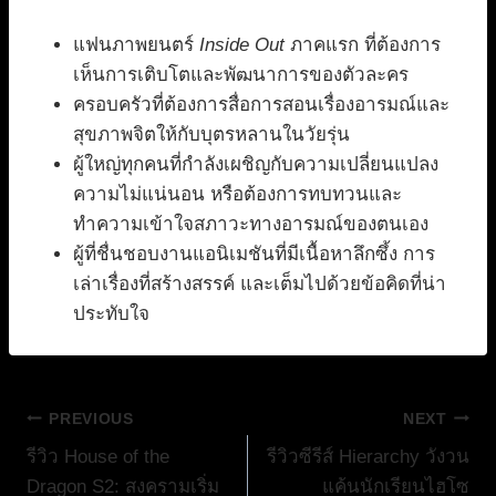
แฟนภาพยนตร์
Inside Out
ภาคแรก ที่ต้องการ
เห็นการเติบโตและพัฒนาการของตัวละคร
ครอบครัวที่ต้องการสื่อการสอนเรื่องอารมณ์และ
สุขภาพจิตให้กับบุตรหลานในวัยรุ่น
ผู้ใหญ่ทุกคนที่กำลังเผชิญกับความเปลี่ยนแปลง
ความไม่แน่นอน หรือต้องการทบทวนและ
ทำความเข้าใจสภาวะทางอารมณ์ของตนเอง
ผู้ที่ชื่นชอบงานแอนิเมชันที่มีเนื้อหาลึกซึ้ง การ
เล่าเรื่องที่สร้างสรรค์ และเต็มไปด้วยข้อคิดที่น่า
ประทับใจ
แนะแนว
PREVIOUS
NEXT
รีวิว House of the
รีวิวซีรีส์ Hierarchy วังวน
เรื่อง
Dragon S2: สงครามเริ่ม
แค้นนักเรียนไฮโซ