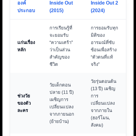
องค์
Inside Out
Inside Out 2
ประกอบ
(2015)
(2024)
การเรียนรู้ที่
การยอมรับทุก
จะยอมรับ
มิติของ
แก่นเรื่อง
“ความเศร้า”
อารมณ์ที่ซับ
หลัก
ว่าเป็นส่วน
ซ้อนเพื่อสร้าง
สำคัญของ
“ตัวตนที่แท้
ชีวิต
จริง”
วัยรุ่นตอนต้น
วัยเด็กตอน
(13 ปี) เผชิญ
ปลาย (11 ปี)
ช่วงวัย
การ
เผชิญการ
ของตัว
เปลี่ยนแปลง
เปลี่ยนแปลง
ละคร
จากภายใน
จากภายนอก
(ฮอร์โมน,
(ย้ายบ้าน)
สังคม)