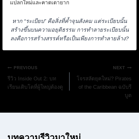
แปลกใหม่และคาดเดายาก
หาก “ระเบียบ” คือสิ่งที่ค้ำจุนสังคม แต่ระเบียบนั้น
สร้างขึ้นบนความอยุติธรรม การทำลายระเบียบนั้น
ลงคือการสร้างสรรค์หรือเป็นเพียงการทำลายล้าง?
แนะแนว
PREVIOUS
NEXT
รีวิว Inside Out 2: บท
โจรสลัดยุคใหม่? Pirates
เรื่อง
เรียนเติบโตที่ผู้ใหญ่ต้องดู
of the Caribbean ฉบับรี
บูต
บทความรีวิวมาใหม่