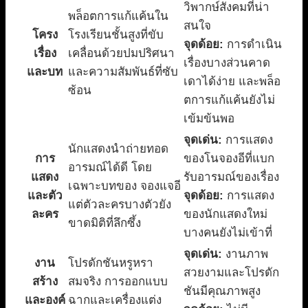
วิพากษ์สังคมที่น่า
พล็อตการแก้แค้นใน
สนใจ
โครง
โรงเรียนชั้นสูงที่ขับ
จุดด้อย:
การดำเนิน
เรื่อง
เคลื่อนด้วยปมปริศนา
เรื่องบางส่วนคาด
และบท
และความสัมพันธ์ที่ซับ
เดาได้ง่าย และพล็อ
ซ้อน
ตการแก้แค้นยังไม่
เข้มข้นพอ
จุดเด่น:
การแสดง
นักแสดงนำถ่ายทอด
การ
ของโนจองอีที่แบก
อารมณ์ได้ดี โดย
แสดง
รับอารมณ์ของเรื่อง
เฉพาะบทของ จองแจอี
และตัว
จุดด้อย:
การแสดง
แต่ตัวละครบางตัวยัง
ละคร
ของนักแสดงใหม่
ขาดมิติที่ลึกซึ้ง
บางคนยังไม่เข้าที่
จุดเด่น:
งานภาพ
งาน
โปรดักชันหรูหรา
สวยงามและโปรดัก
สร้าง
สมจริง การออกแบบ
ชันมีคุณภาพสูง
และองค์
ฉากและเครื่องแต่ง