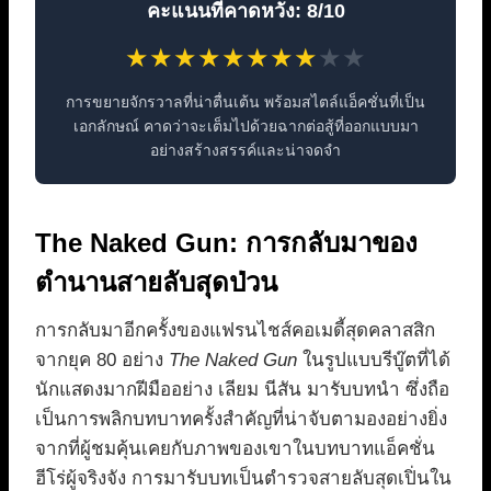
คะแนนที่คาดหวัง: 8/10
★
★
★
★
★
★
★
★
★
★
การขยายจักรวาลที่น่าตื่นเต้น พร้อมสไตล์แอ็คชั่นที่เป็น
เอกลักษณ์ คาดว่าจะเต็มไปด้วยฉากต่อสู้ที่ออกแบบมา
อย่างสร้างสรรค์และน่าจดจำ
The Naked Gun: การกลับมาของ
ตำนานสายลับสุดป่วน
การกลับมาอีกครั้งของแฟรนไชส์คอเมดี้สุดคลาสสิก
จากยุค 80 อย่าง
The Naked Gun
ในรูปแบบรีบู๊ตที่ได้
นักแสดงมากฝีมืออย่าง เลียม นีสัน มารับบทนำ ซึ่งถือ
เป็นการพลิกบทบาทครั้งสำคัญที่น่าจับตามองอย่างยิ่ง
จากที่ผู้ชมคุ้นเคยกับภาพของเขาในบทบาทแอ็คชั่น
ฮีโร่ผู้จริงจัง การมารับบทเป็นตำรวจสายลับสุดเปิ่นใน