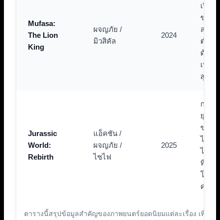
เรื่อง
ของตั
Mufasa:
ผจญภัย /
ละคร
The Lion
2024
มิวสิคัล
ตำนา
King
ด้วย
เทคโน
สุดล้ำ
การเริ
ยุคใหม
ของแ
Jurassic
แอ็คชัน /
ไชส์
World:
ผจญภัย /
2025
ไดโนเ
Rebirth
ไซไฟ
ที่คนทั
โลกร
คอย
ตารางนี้สรุปข้อมูลสำคัญของภาพยนตร์ยอดนิยมแต่ละเรื่อง เพื่อให้เ