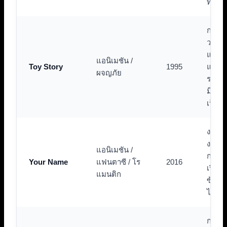
ทรงพล
การปฏิ
วงการ
แอนิเ
แอนิเมชัน /
Toy Story
1995
และเรื
ผจญภัย
ราว
มิตรภา
เป็นส
งานภา
งดงา
แอนิเมชัน /
การเล
Your Name
แฟนตาซี / โร
2016
เรื่องที
แมนติก
ซ้อน
ไม่ถึง
การข