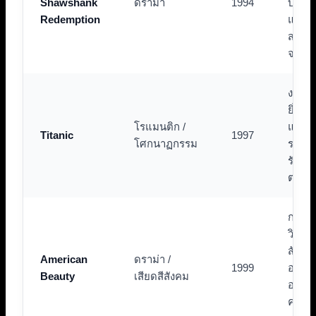
Shawshank
ดราม่า
1994
บันดา
Redemption
และบ
สรุปที่
จดจำ
งานสร
ยิ่งให
โรแมนติก /
และเรื
Titanic
1997
โศกนาฏกรรม
ราวค
รักที่
ตรึงใ
การ
วิพากษ
สังคม
American
ดราม่า /
1999
อเมริก
Beauty
เสียดสีสังคม
อย่าง
คมแล