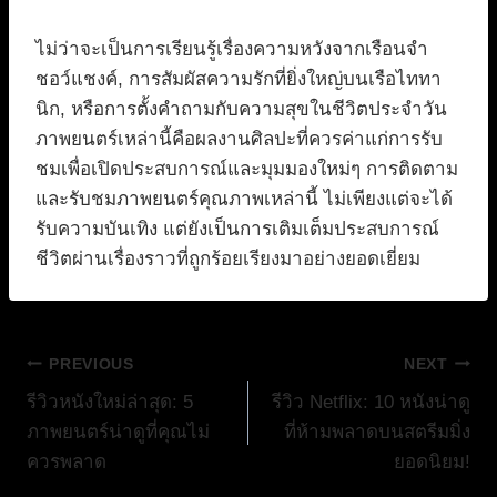
ไม่ว่าจะเป็นการเรียนรู้เรื่องความหวังจากเรือนจำ
ชอว์แชงค์, การสัมผัสความรักที่ยิ่งใหญ่บนเรือไททา
นิก, หรือการตั้งคำถามกับความสุขในชีวิตประจำวัน
ภาพยนตร์เหล่านี้คือผลงานศิลปะที่ควรค่าแก่การรับ
ชมเพื่อเปิดประสบการณ์และมุมมองใหม่ๆ การติดตาม
และรับชมภาพยนตร์คุณภาพเหล่านี้ ไม่เพียงแต่จะได้
รับความบันเทิง แต่ยังเป็นการเติมเต็มประสบการณ์
ชีวิตผ่านเรื่องราวที่ถูกร้อยเรียงมาอย่างยอดเยี่ยม
แนะแนว
PREVIOUS
NEXT
รีวิวหนังใหม่ล่าสุด: 5
รีวิว Netflix: 10 หนังน่าดู
เรื่อง
ภาพยนตร์น่าดูที่คุณไม่
ที่ห้ามพลาดบนสตรีมมิ่ง
ควรพลาด
ยอดนิยม!