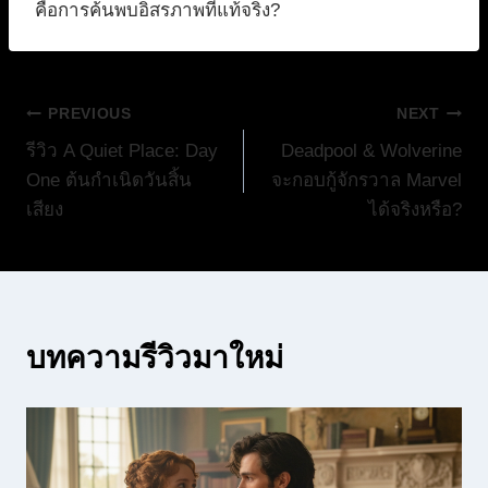
คือการค้นพบอิสรภาพที่แท้จริง?
แนะแนว
PREVIOUS
NEXT
รีวิว A Quiet Place: Day
Deadpool & Wolverine
เรื่อง
One ต้นกำเนิดวันสิ้น
จะกอบกู้จักรวาล Marvel
เสียง
ได้จริงหรือ?
บทความรีวิวมาใหม่