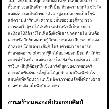
ในทางกลับกัน
สึมุกิ
คือพลังงานที่ขับเคลื่อนเรื่องราว
ทั้งหมด เธอเป็นตัวละครที่เปี่ยมด้วยความสดใส จริงใจ
และมีความเป็นตัวของตัวเองสูง แม้เธอจะเป็นโอนิ
แต่ความน่ารักและความมุ่งมั่นของเธอก็สามารถ
เอาชนะใจผู้ชมได้ทันที เธอทำหน้าที่เป็นกระจก
สะท้อนให้ฮิอิรางิได้เห็นถึงสิ่งที่เขาขาดหายไป นั่นคือ
ความซื่อสัตย์ต่อความรู้สึกของตนเอง เสียงพากย์ของ
ตัวละคร โดยเฉพาะสึมุกิ ได้รับคำชมว่าสามารถ
ถ่ายทอดอารมณ์ความรู้สึกได้อย่างยอดเยี่ยม ทำให้ตัว
ละครมีชีวิตชีวาและน่าหลงใหลยิ่งขึ้น เคมีระหว่างฮิอิ
รางิและสึมุกิคือจุดที่แข็งแกร่งที่สุดของภาพยนตร์
ความสัมพันธ์ของทั้งคู่ไม่ได้ถูกนำเสนอในเชิงรักโร
แมนติกที่หวือหวา แต่เป็นมิตรภาพอันลึกซึ้งที่ต่างฝ่าย
ต่างช่วยเติมเต็มซึ่งกันและกัน
งานสร้างและองค์ประกอบศิลป์