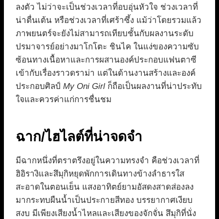
ลงตัว ไม่ว่าจะเป็นช่วงเวลาที่อบอุ่นหัวใจ ช่วงเวลาที่
น่าตื่นเต้น หรือช่วงเวลาที่เศร้าซึ้ง แม้ว่าโดยรวมแล้ว
ภาพยนตร์จะยังไม่สามารถเทียบชั้นกับผลงานระดับ
ปรมาจารย์อย่างมาโกโตะ ชินไค ในแง่ของความซับ
ซ้อนทางเนื้อหาและการผสานองค์ประกอบแฟนตาซี
เข้ากับเรื่องราวดราม่า แต่ในด้านงานสร้างและองค์
ประกอบศิลป์
My Oni Girl
ก็ถือเป็นผลงานที่น่าประทับ
ใจและควรค่าแก่การชื่นชม
ฉาก/ไฮไลต์ที่น่าจดจำ
มีฉากหนึ่งที่ตราตรึงอยู่ในความทรงจำ คือช่วงเวลาที่
ฮิอิรางิและสึมุกิหยุดพักการเดินทางข้างลำธารใส
สะอาดในตอนเย็น แสงอาทิตย์ยามอัสดงสาดส่องลง
มากระทบผืนน้ำเป็นประกายสีทอง บรรยากาศเงียบ
สงบ มีเพียงเสียงน้ำไหลและเสียงของจักจั่น สึมุกิที่นั่ง