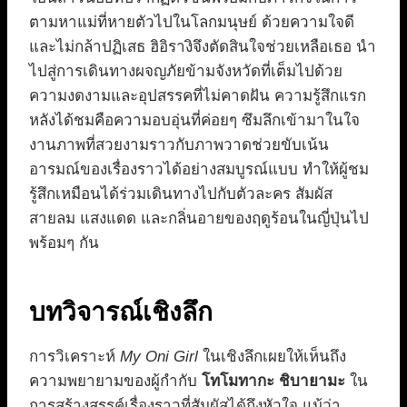
ตามหาแม่ที่หายตัวไปในโลกมนุษย์ ด้วยความใจดี
และไม่กล้าปฏิเสธ ฮิอิรางิจึงตัดสินใจช่วยเหลือเธอ นำ
ไปสู่การเดินทางผจญภัยข้ามจังหวัดที่เต็มไปด้วย
ความงดงามและอุปสรรคที่ไม่คาดฝัน ความรู้สึกแรก
หลังได้ชมคือความอบอุ่นที่ค่อยๆ ซึมลึกเข้ามาในใจ
งานภาพที่สวยงามราวกับภาพวาดช่วยขับเน้น
อารมณ์ของเรื่องราวได้อย่างสมบูรณ์แบบ ทำให้ผู้ชม
รู้สึกเหมือนได้ร่วมเดินทางไปกับตัวละคร สัมผัส
สายลม แสงแดด และกลิ่นอายของฤดูร้อนในญี่ปุ่นไป
พร้อมๆ กัน
บทวิจารณ์เชิงลึก
การวิเคราะห์
My Oni Girl
ในเชิงลึกเผยให้เห็นถึง
ความพยายามของผู้กำกับ
โทโมทากะ ชิบายามะ
ใน
การสร้างสรรค์เรื่องราวที่สัมผัสได้ถึงหัวใจ แม้ว่า