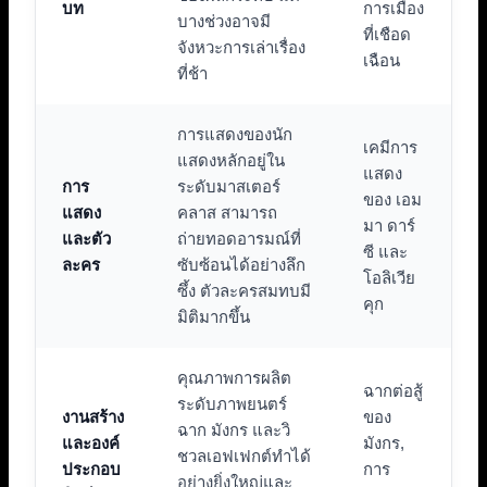
บท
การเมือง
บางช่วงอาจมี
ที่เชือด
จังหวะการเล่าเรื่อง
เฉือน
ที่ช้า
การแสดงของนัก
เคมีการ
แสดงหลักอยู่ใน
แสดง
การ
ระดับมาสเตอร์
ของ เอม
แสดง
คลาส สามารถ
มา ดาร์
และตัว
ถ่ายทอดอารมณ์ที่
ซี และ
ละคร
ซับซ้อนได้อย่างลึก
โอลิเวีย
ซึ้ง ตัวละครสมทบมี
คุก
มิติมากขึ้น
คุณภาพการผลิต
ฉากต่อสู้
ระดับภาพยนตร์
งานสร้าง
ของ
ฉาก มังกร และวิ
และองค์
มังกร,
ชวลเอฟเฟกต์ทำได้
ประกอบ
การ
อย่างยิ่งใหญ่และ