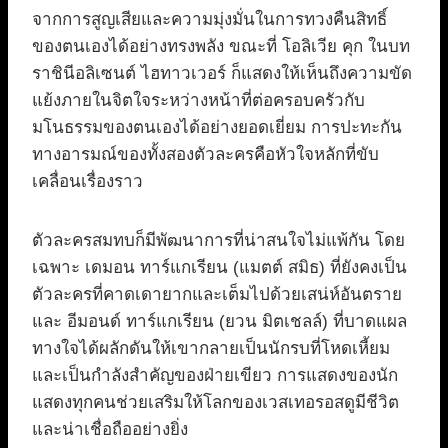
จากการสูญเสียและความมุ่งมั่นในการทวงคืนสิทธิ์
ของตนเองได้อย่างทรงพลัง ขณะที่ โอลิเวีย คุก ในบท
ราชินีอลิเซนต์ ไฮทาวเวอร์ ก็แสดงให้เห็นถึงความขัด
แย้งภายในจิตใจระหว่างหน้าที่ต่อครอบครัวกับ
มโนธรรมของตนเองได้อย่างยอดเยี่ยม การปะทะกัน
ทางอารมณ์ของทั้งสองตัวละครคือหัวใจหลักที่ขับ
เคลื่อนเรื่องราว
ตัวละครสมทบก็มีพัฒนาการที่น่าสนใจไม่แพ้กัน โดย
เฉพาะ เดมอน ทาร์แกเรียน (แมตต์ สมิธ) ที่ยังคงเป็น
ตัวละครที่คาดเดายากและเต็มไปด้วยเสน่ห์อันตราย
และ อีมอนด์ ทาร์แกเรียน (ยวน มิตเชลล์) ที่บาดแผล
ทางใจได้ผลักดันให้เขากลายเป็นนักรบที่โหดเหี้ยม
และเป็นกำลังสำคัญของฝ่ายเขียว การแสดงของนัก
แสดงทุกคนช่วยเสริมให้โลกของเวสเทอรอสดูมีชีวิต
และน่าเชื่อถืออย่างยิ่ง