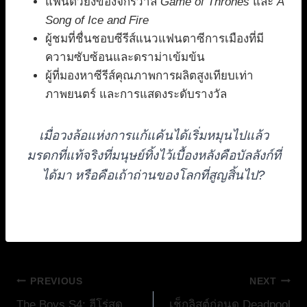
แฟนตัวยงของจักรวาล
Game of Thrones
และ
A
Song of Ice and Fire
ผู้ชมที่ชื่นชอบซีรีส์แนวแฟนตาซีการเมืองที่มี
ความซับซ้อนและดราม่าเข้มข้น
ผู้ที่มองหาซีรีส์คุณภาพการผลิตสูงเทียบเท่า
ภาพยนตร์ และการแสดงระดับรางวัล
เมื่อวงล้อแห่งการแก้แค้นได้เริ่มหมุนไปแล้ว
มรดกที่แท้จริงที่มนุษย์ทิ้งไว้เบื้องหลังคือบัลลังก์ที่
ได้มา หรือคือเถ้าถ่านของโลกที่สูญสิ้นไป?
แนะแนว
PREVIOUS
NEXT
The Boys S4: ฮีโร่สุด
เช็กลิสต์ก่อนดู Deadpool