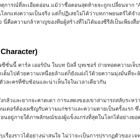
กับเหตุการณ์ที่ละเอียดอ่อน แม้ว่าชื่อตอนสุดท้ายจะถูกเปลี่ยนจา
แรงในโลกแห่งความเป็นจริง แต่ก็ปฏิเสธไม่ได้ว่าบทภาพยนตร์
นี่คือความกล้าหาญของทีมผู้สร้างที่ไม่ได้มองซีรีส์เป็นเพียงสื่อ
Character)
ซีซั่นนี้ คาร์ล เออร์บัน ในบท บิลลี่ บุทเชอร์ ถ่ายทอดความเจ็
มไปด้วยความเหนื่อยล้าแต่ก็ยังแฝงไว้ด้วยความมุ่งมั่นที่จะล
ตัวละครที่ซับซ้อนและน่าเห็นใจในเวลาเดียวกัน
ะพรึงกลัวและยากจะคาดเดา การแสดงของเขาสามารถสลับระหว่างเ
นเดอร์ต้องเผชิญกับความแก่ชราและความตายเป็นครั้งแรก ซึ่ง
ซ่อนอยู่ภายใต้ภาพลักษณ์ของผู้แข็งแกร่งที่สุดในโลกได้อย่างยอด
ับเรื่องราวได้อย่างน่าสนใจ ไม่ว่าจะเป็นการปรากฏตัวของ เจฟฟ