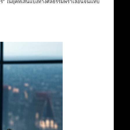
โร่” ในยุคที่เส้นแบ่งทางศีลธรรมพร่าเลือนจนแทบ