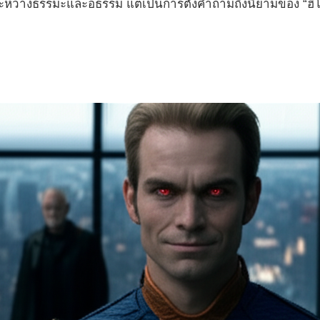
สู้ระหว่างธรรมะและอธรรม แต่เป็นการตั้งคำถามถึงนิยามของ “ฮี