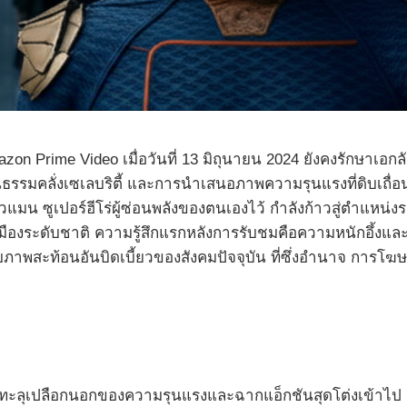
n Prime Video เมื่อวันที่ 13 มิถุนายน 2024 ยังคงรักษาเอกลั
ธรรมคลั่งเซเลบริตี้ และการนำเสนอภาพความรุนแรงที่ดิบเถื่อน
 นิวแมน ซูเปอร์ฮีโร่ผู้ซ่อนพลังของตนเองไว้ กำลังก้าวสู่ตำ
ืองระดับชาติ ความรู้สึกแรกหลังการรับชมคือความหนักอึ้งและ
กับภาพสะท้อนอันบิดเบี้ยวของสังคมปัจจุบัน ที่ซึ่งอำนาจ การโ
ะลุเปลือกนอกของความรุนแรงและฉากแอ็กชันสุดโต่งเข้าไป เพื่อ