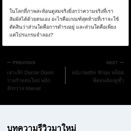
ในโลกที่ภาพสะท้อนดูสมจริงยิ่งกว่าความจริงที่เรา
สัมผัสได้ด้วยตนเอง อะไรคือเกณฑ์สุดท้ายที่เราจะใช้
ตัดสินว่าส่วนใดคือการดำรงอยู่ และส่วนใดคือเพียง
แค่โปรแกรมจำลอง?
แนะแนว
PREVIOUS
NEXT
เจาะลึก Doctor Doom
หนัง Netflix หักมุม พล็อต
เรื่อง
วายร้ายคนใหม่ พลิก
พีคจนต้องดูซ้ำ
จักรวาล Marvel
บทความรีวิวมาใหม่