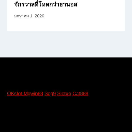
จักรวาลที่โหดกว่าธานอส
มกราคม 1, 2026
OKslot
Mgwin88
Scg9
Slotxo
Cat888