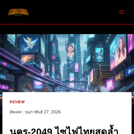
Skip
to
content
REVIEW
อัพเดท :
กุมภาพันธ์ 27, 2026
นคร-2049 ไซไฟไทยสุดล้ำ