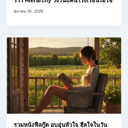
รีวิว Hierarchy วังวนแค้นโรงเรียนไฮโซ
ตุลาคม 26, 2025
รวมหนังฟีลกู๊ด อบอุ่นหัวใจ ฮีลใจในวัน