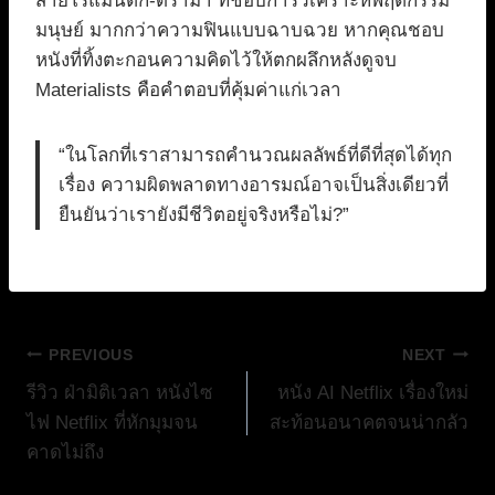
สายโรแมนติก-ดราม่า ที่ชอบการวิเคราะห์พฤติกรรม
มนุษย์ มากกว่าความฟินแบบฉาบฉวย หากคุณชอบ
หนังที่ทิ้งตะกอนความคิดไว้ให้ตกผลึกหลังดูจบ
Materialists คือคำตอบที่คุ้มค่าแก่เวลา
“ในโลกที่เราสามารถคำนวณผลลัพธ์ที่ดีที่สุดได้ทุก
เรื่อง ความผิดพลาดทางอารมณ์อาจเป็นสิ่งเดียวที่
ยืนยันว่าเรายังมีชีวิตอยู่จริงหรือไม่?”
แนะแนว
PREVIOUS
NEXT
รีวิว ฝ่ามิติเวลา หนังไซ
หนัง AI Netflix เรื่องใหม่
เรื่อง
ไฟ Netflix ที่หักมุมจน
สะท้อนอนาคตจนน่ากลัว
คาดไม่ถึง