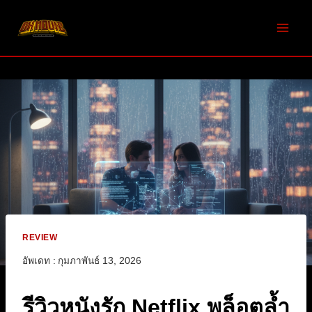
Skip
to
content
REVIEW
อัพเดท :
กุมภาพันธ์ 13, 2026
รีวิวหนังรัก Netflix พล็อตล้ำ