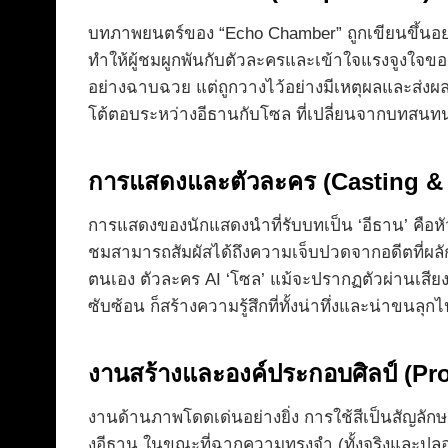
บทภาพยนตร์ของ “Echo Chamber” ถูกเขียนขึ้นอย่
ทำให้ผู้ชมผูกพันกับตัวละครและเข้าใจแรงจูงใจของเ
อย่างฉาบฉวย แต่ถูกวางไว้อย่างมีเหตุผลและส
โต้ตอบระหว่างอีธานกับโซล ที่เปลี่ยนจากบทสนทนาร
การแสดงและตัวละคร (Casting & 
การแสดงของนักแสดงนำที่รับบทเป็น ‘อีธาน’ คือหั
ชมสามารถสัมผัสได้ถึงความเจ็บปวดจากอดีตที่ผลัก
ตนเอง ตัวละคร AI ‘โซล’ แม้จะปรากฏตัวผ่านเสียง
ซับซ้อน ก็สร้างความรู้สึกที่ทั้งน่าทึ่งและน่าขนลุก
งานสร้างและองค์ประกอบศิลป์ (Pr
งานด้านภาพโดดเด่นอย่างยิ่ง การใช้สีเป็นสัญลัก
งอีธาน ในขณะที่ฉากความทรงจำ (ทั้งจริงและปลอม)