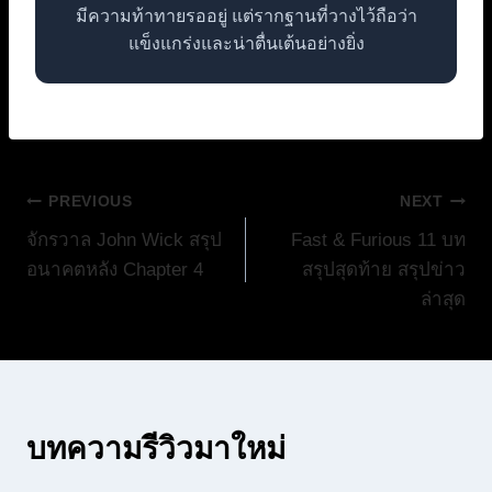
มีความท้าทายรออยู่ แต่รากฐานที่วางไว้ถือว่า
แข็งแกร่งและน่าตื่นเต้นอย่างยิ่ง
แนะแนว
PREVIOUS
NEXT
จักรวาล John Wick สรุป
Fast & Furious 11 บท
เรื่อง
อนาคตหลัง Chapter 4
สรุปสุดท้าย สรุปข่าว
ล่าสุด
บทความรีวิวมาใหม่