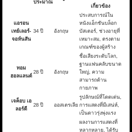
ประมาณ
เกี่ยวข้อง
ประสบการณ์ใน
แอรอน
หนังแอ็กชันบล็อก
เทย์เลอร์-
34 ปี
อังกฤษ
บัสเตอร์, ช่วงอายุที่
จอห์นสัน
เหมาะสม, ตรงตาม
เกณฑ์ของผู้สร้าง
ชื่อเสียงระดับโลก,
ฐานแฟนคลับขนาด
ทอม
28 ปี
อังกฤษ
ใหญ่, ความ
ฮอลแลนด์
สามารถด้าน
กายภาพ
รูปลักษณ์ที่โดดเด่น,
เจค็อบ เอ
28 ปี
ออสเตรเลีย
การแสดงที่มีเสน่ห์,
ลอร์ดี
เป็นดาวรุ่งพุ่งแรง
ผลงานการแสดงที่
หลากหลาย, ได้รับ