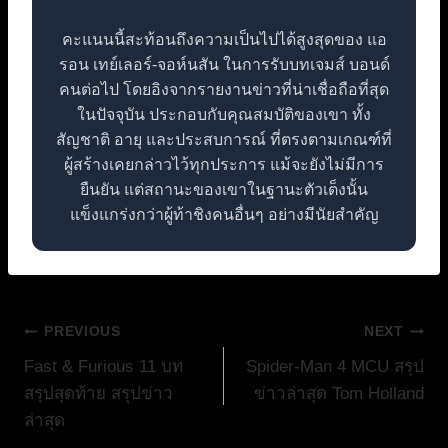
คะแนนนี้สะท้อนถึงความเป็นไปได้สูงสุดของ แอ
รอน เทย์เลอร์-จอห์นสัน ในการรับบทเจมส์ บอนด์
คนต่อไป โดยอิงจากรายงานข่าวที่น่าเชื่อถือที่สุด
ในปัจจุบัน ประกอบกับคุณสมบัติของเขา ทั้ง
สัญชาติ อายุ และประสบการณ์ ที่ตรงตามเกณฑ์ที่
ผู้สร้างเคยกล่าวไว้ทุกประการ แม้จะยังไม่มีการ
ยืนยัน แต่สถานะของเขาในฐานะตัวเต็งนั้น
แข็งแกร่งกว่าผู้ท้าชิงคนอื่นๆ อย่างมีนัยสำคัญ
แนะแนว
PREVIOUS
NEXT
Fast & Furious 11 บท
Spider-Man 4 MCU สรุป
เรื่อง
สรุปสุดท้าย สรุปข่าว
ข่าวล่าสุด Tom Holland
ล่าสุด