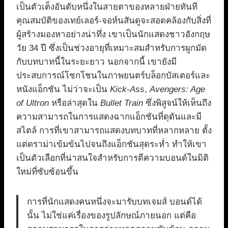
เป็นตัวเต็งอันดับหนึ่งในสายตาของหลายฝ่ายทันที
คุณสมบัติของเทย์เลอร์-จอห์นสันดูจะสอดคล้องกับสิ่งที่
ผู้สร้างมองหาอย่างน่าทึ่ง เขาเป็นนักแสดงชาวอังกฤษ
วัย 34 ปี ซึ่งเป็นช่วงอายุที่เหมาะสมสำหรับการผูกมัด
กับบทบาทนี้ในระยะยาว นอกจากนี้ เขายังมี
ประสบการณ์โชกโชนในภาพยนตร์บล็อกบัสเตอร์และ
หนังแอ็กชัน ไม่ว่าจะเป็น
Kick-Ass
,
Avengers: Age
of Ultron
หรือล่าสุดใน
Bullet Train
ซึ่งพิสูจน์ให้เห็นถึง
ความสามารถในการแสดงฉากแอ็กชันที่ดุดันและมี
สไตล์ การที่เขาสามารถแสดงบทบาทที่หลากหลาย ตั้ง
แต่ดราม่าเข้มข้นไปจนถึงแอ็กชันสุดระห่ำ ทำให้เขา
เป็นตัวเลือกที่น่าสนใจสำหรับการตีความบอนด์ในมิติ
ใหม่ที่ซับซ้อนขึ้น
การที่นักแสดงคนหนึ่งจะมารับบทเจมส์ บอนด์ได้
นั้น ไม่ใช่แค่เรื่องของรูปลักษณ์ภายนอก แต่คือ