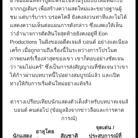
อาจมีแผนที่จะรีบูตแฟรนไชส์ในรูปแบบใหม่ที่ฉีกไป
จากกฎเดิมๆ เพื่อสร้างความสดใหม่และขยายฐานผู้
ชม แต่บาร์บารา บรอคโคลี ยังคงสงวนท่าทีและไม่ได้
แสดงความเห็นต่อแผนการดังกล่าว ซึ่งแสดงให้เห็น
ว่าอำนาจการตัดสินใจสุดท้ายยังคงอยู่ที่ Eon
Productions ในฝั่งของอดีตเจมส์ บอนด์ อย่างแดเนียล
เคร็ก เมื่อถูกถามถึงเรื่องนี้ในระหว่างการโปรโมต
ภาพยนตร์เรื่องล่าสุดของเขา เขาก็ตอบอย่างชัดเจน
ว่า “ผมไม่แคร์” ซึ่งเป็นการส่งสัญญาณที่ชัดเจนว่าเขา
ได้ก้าวผ่านบทบาทนี้ไปอย่างสมบูรณ์แล้ว และเปิด
ทางให้กับการเริ่มต้นใหม่อย่างแท้จริง
ตารางเปรียบเทียบนักแสดงตัวเต็งสำหรับบทบาทเจมส์
บอนด์ คนต่อไป (ข้อมูลอิงจากข่าวลือและการคาด
การณ์)
จุดเด่น /
อายุโดย
นักแสดง
สัญชาติ
ประสบการณ์ที่