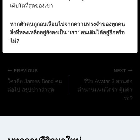
เติบโตที่สุดของเขา
หากตัวตนถูกลบเลือนไปจากความทรงจำของทุกคน
สิ่งที่หลงเหลืออยู่ยังคงเป็น ‘เรา’ คนเดิมได้อยู่อีกหรือ
ไม่?
แนะแนว
PREVIOUS
NEXT
ใครคือ James Bond คน
รีวิว Avatar 3 สานต่อ
เรื่อง
ต่อไป สรุปข่าวล่าสุด
ตำนานแพนโดร่า คุ้มค่า
รอ?