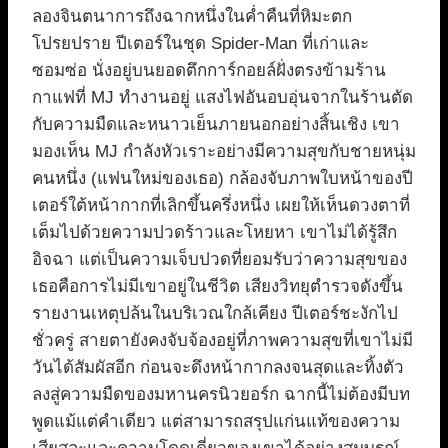
ลองจินตนาการถึงฉากหนึ่งในค่ำคืนที่หิมะตก
โปรยปราย ปีเตอร์ในชุด Spider-Man ที่เก่าและ
ซอมซ่อ นั่งอยู่บนยอดตึกการ์กอยล์ฝั่งตรงข้ามร้าน
กาแฟที่ MJ ทำงานอยู่ แสงไฟอันอบอุ่นจากในร้านตัด
กับความมืดและหนาวเย็นภายนอกอย่างสิ้นเชิง เขา
มองเห็น MJ กำลังหัวเราะอย่างมีความสุขกับชายหนุ่ม
คนหนึ่ง (แฟนใหม่ของเธอ) กล้องจับภาพใบหน้าของปี
เตอร์ใต้หน้ากากที่เลิกขึ้นครึ่งหนึ่ง เผยให้เห็นดวงตาที่
เต็มไปด้วยความปวดร้าวและโหยหา เขาไม่ได้รู้สึก
อิจฉา แต่เป็นความเจ็บปวดที่ยอมรับว่าความสุขของ
เธอคือการไม่มีเขาอยู่ในชีวิต เสียงวิทยุตำรวจดังขึ้น
รายงานเหตุปล้นในบริเวณใกล้เคียง ปีเตอร์ชะงักไป
ชั่วครู่ สายตายังคงจับจ้องอยู่ที่ภาพความสุขที่เขาไม่มี
วันได้สัมผัสอีก ก่อนจะดึงหน้ากากลงจนสุดและทิ้งตัว
ลงสู่ความมืดของมหานครนิวยอร์ก ฉากนี้ไม่ต้องมีบท
พูดแม้แต่คำเดียว แต่สามารถสรุปแก่นแท้ของความ